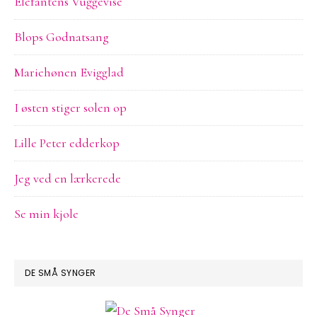
Elefantens Vuggevise
Blops Godnatsang
Mariehønen Evigglad
I østen stiger solen op
Lille Peter edderkop
Jeg ved en lærkerede
Se min kjole
DE SMÅ SYNGER