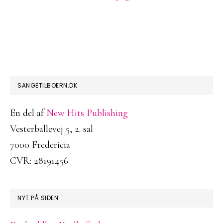
FOOTER
SANGETILBOERN.DK
En del af
New Hits Publishing
Vesterballevej 5, 2. sal
7000 Fredericia
CVR: 28191456
NYT PÅ SIDEN