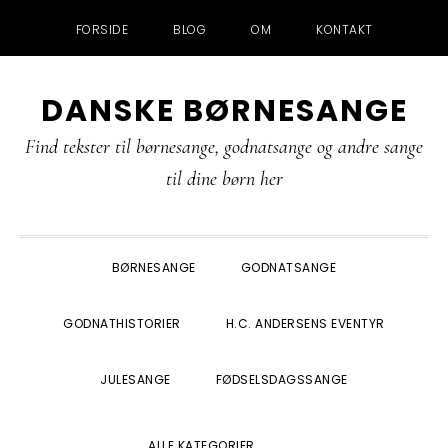
FORSIDE
BLOG
OM
KONTAKT
Gå
Skip
Gå
Gå
DANSKE BØRNESANGE
direkte
til
direkte
direkte
til
indhold
til
til
Find tekster til børnesange, godnatsange og andre sange
primær
primær
footer
til dine børn her
navigation
sidebar
BØRNESANGE
GODNATSANGE
GODNATHISTORIER
H.C. ANDERSENS EVENTYR
JULESANGE
FØDSELSDAGSSANGE
SHOW
ALLE KATEGORIER
SEARCH