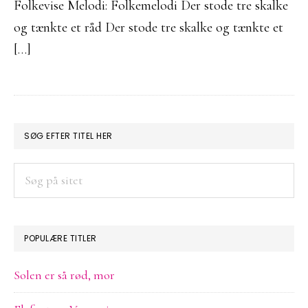
Folkevise Melodi: Folkemelodi Der stode tre skalke
og tænkte et råd Der stode tre skalke og tænkte et
[…]
PRIMÆR
SØG EFTER TITEL HER
SIDEBAR
Søg
på
sitet
POPULÆRE TITLER
Solen er så rød, mor