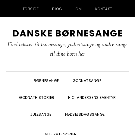
FORSIDE
BLOG
OM
KONTAKT
Gå
Skip
Gå
Gå
DANSKE BØRNESANGE
direkte
til
direkte
direkte
til
indhold
til
til
Find tekster til børnesange, godnatsange og andre sange
primær
primær
footer
til dine børn her
navigation
sidebar
BØRNESANGE
GODNATSANGE
GODNATHISTORIER
H.C. ANDERSENS EVENTYR
JULESANGE
FØDSELSDAGSSANGE
SHOW
ALLE KATEGORIER
SEARCH