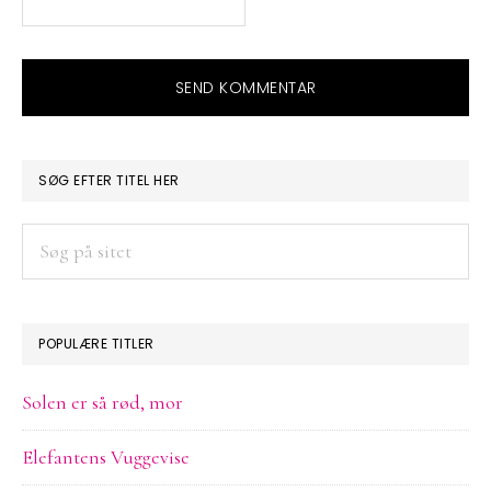
PRIMÆR
SØG EFTER TITEL HER
SIDEBAR
Søg
på
sitet
POPULÆRE TITLER
Solen er så rød, mor
Elefantens Vuggevise