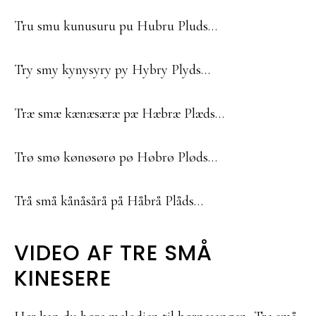
Tru smu kunusuru pu Hubru Pluds…
Try smy kynysyry py Hybry Plyds…
Træ smæ kænæsæræ pæ Hæbræ Plæds…
Trø smø kønøsørø pø Høbrø Pløds…
Trå små kånåsårå på Håbrå Plåds…
VIDEO AF TRE SMÅ
KINESERE