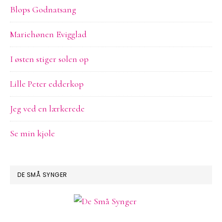
Blops Godnatsang
Mariehønen Evigglad
I østen stiger solen op
Lille Peter edderkop
Jeg ved en lærkerede
Se min kjole
DE SMÅ SYNGER