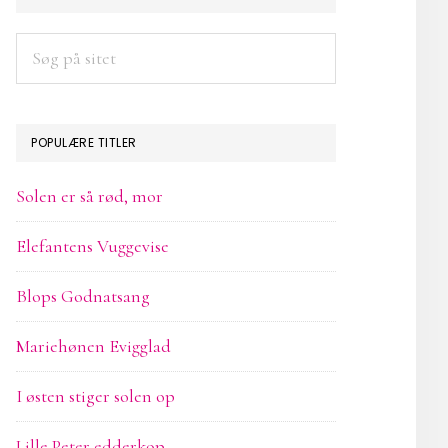
SIDEBAR
Søg
på
sitet
POPULÆRE TITLER
Solen er så rød, mor
Elefantens Vuggevise
Blops Godnatsang
Mariehønen Evigglad
I østen stiger solen op
Lille Peter edderkop