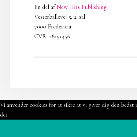
En del af
New Hits Publishing
Vesterballevej 5, 2. sal
7000 Fredericia
CVR: 28191456
Vi anvender cookies for at sikre at vi giver dig den bedst 
det.