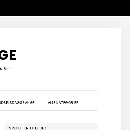
GE
rn her
SHOW
ØDSELSDAGSSANGE
ALLE KATEGORIER
SEARCH
PRIMÆR
SØG EFTER TITEL HER