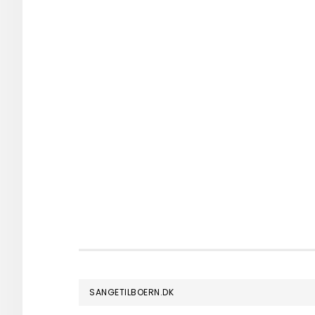
FOOTER
SANGETILBOERN.DK