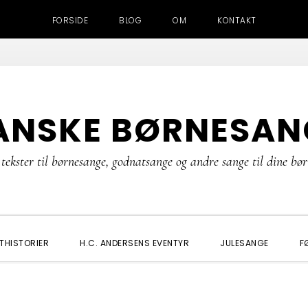
FORSIDE
BLOG
OM
KONTAKT
ANSKE BØRNESAN
tekster til børnesange, godnatsange og andre sange til dine bø
THISTORIER
H.C. ANDERSENS EVENTYR
JULESANGE
F