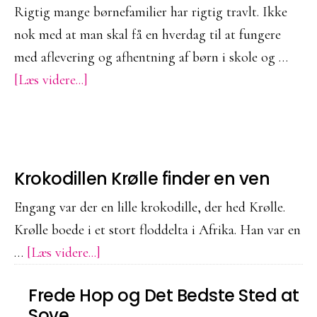
Rigtig mange børnefamilier har rigtig travlt. Ikke
i
nok med at man skal få en hverdag til at fungere
2015
med aflevering og afhentning af børn i skole og …
om
[Læs videre...]
3
idéer
til
en
Krokodillen Krølle finder en ven
nem
Engang var der en lille krokodille, der hed Krølle.
børnefødselsdag
Krølle boede i et stort floddelta i Afrika. Han var en
for
om
…
[Læs videre...]
den
Krokodillen
travle
Frede Hop og Det Bedste Sted at
Krølle
familie
Sove