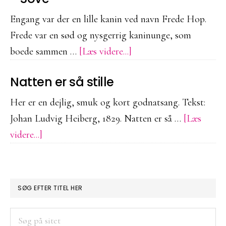
finder
en
Engang var der en lille kanin ved navn Frede Hop.
ven
Frede var en sød og nysgerrig kaninunge, som
om
boede sammen …
[Læs videre...]
Frede
Natten er så stille
Hop
og
Her er en dejlig, smuk og kort godnatsang. Tekst:
Det
Johan Ludvig Heiberg, 1829. Natten er så …
[Læs
Bedste
om
videre...]
Sted
Natten
at
er
Sove
PRIMÆR
så
SØG EFTER TITEL HER
stille
SIDEBAR
Søg