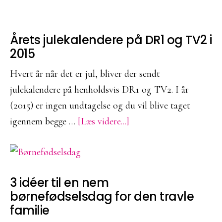
og
meget
mere
Årets julekalendere på DR1 og TV2 i
2015
Hvert år når det er jul, bliver der sendt
julekalendere på henholdsvis DR1 og TV2. I år
(2015) er ingen undtagelse og du vil blive taget
om
igennem begge …
[Læs videre...]
Årets
julekalendere
på
3 idéer til en nem
DR1
børnefødselsdag for den travle
og
familie
TV2