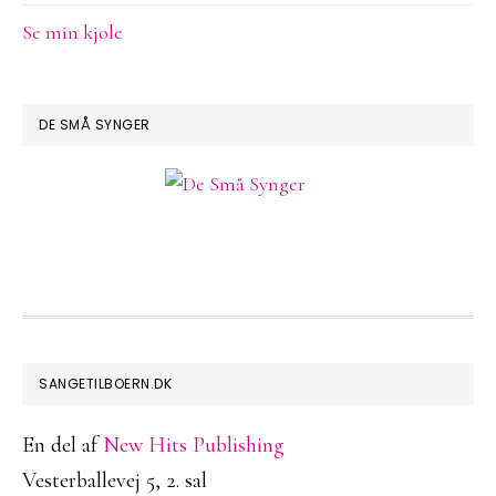
Se min kjole
DE SMÅ SYNGER
FOOTER
SANGETILBOERN.DK
En del af
New Hits Publishing
Vesterballevej 5, 2. sal