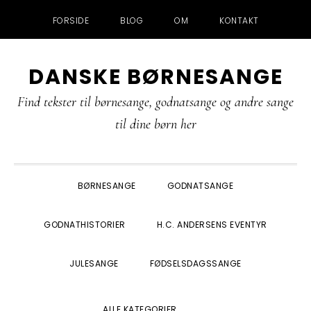
FORSIDE
BLOG
OM
KONTAKT
Gå
Skip
Gå
Gå
DANSKE BØRNESANGE
direkte
til
direkte
direkte
til
indhold
til
til
Find tekster til børnesange, godnatsange og andre sange
primær
primær
footer
til dine børn her
navigation
sidebar
BØRNESANGE
GODNATSANGE
GODNATHISTORIER
H.C. ANDERSENS EVENTYR
JULESANGE
FØDSELSDAGSSANGE
SHOW
ALLE KATEGORIER
SEARCH