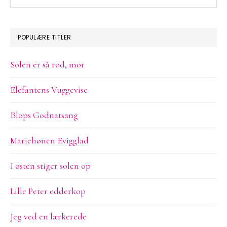
på
sitet
POPULÆRE TITLER
Solen er så rød, mor
Elefantens Vuggevise
Blops Godnatsang
Mariehønen Evigglad
I østen stiger solen op
Lille Peter edderkop
Jeg ved en lærkerede