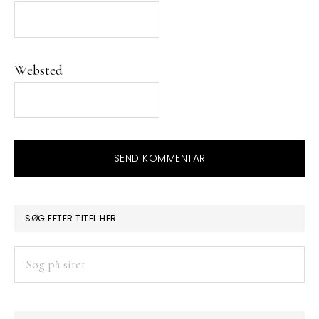
Websted
PRIMÆR
SØG EFTER TITEL HER
SIDEBAR
Søg
på
sitet