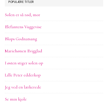
POPULÆRE TITLER
Solen er så rød, mor
Elefantens Vuggevise
Blops Godnatsang
Mariehønen Evigglad
I østen stiger solen op
Lille Peter edderkop
Jeg ved en lærkerede
Se min kjole