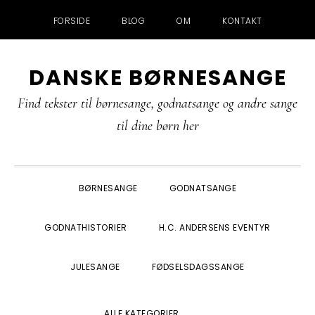
FORSIDE
BLOG
OM
KONTAKT
Gå
Skip
Gå
Gå
DANSKE BØRNESANGE
direkte
til
direkte
direkte
til
indhold
til
til
Find tekster til børnesange, godnatsange og andre sange
primær
primær
footer
til dine børn her
navigation
sidebar
BØRNESANGE
GODNATSANGE
GODNATHISTORIER
H.C. ANDERSENS EVENTYR
JULESANGE
FØDSELSDAGSSANGE
SHOW
ALLE KATEGORIER
SEARCH