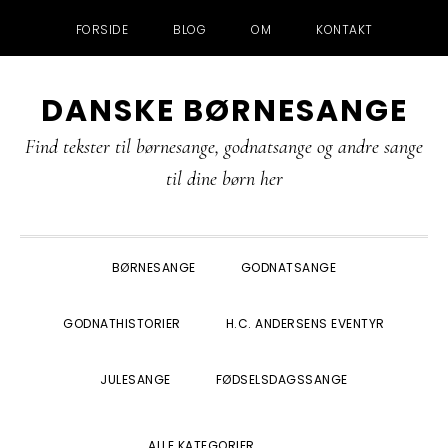
FORSIDE
BLOG
OM
KONTAKT
Gå
Skip
Gå
Gå
DANSKE BØRNESANGE
direkte
til
direkte
direkte
til
indhold
til
til
Find tekster til børnesange, godnatsange og andre sange
primær
primær
footer
til dine børn her
navigation
sidebar
BØRNESANGE
GODNATSANGE
GODNATHISTORIER
H.C. ANDERSENS EVENTYR
JULESANGE
FØDSELSDAGSSANGE
SHOW
ALLE KATEGORIER
SEARCH