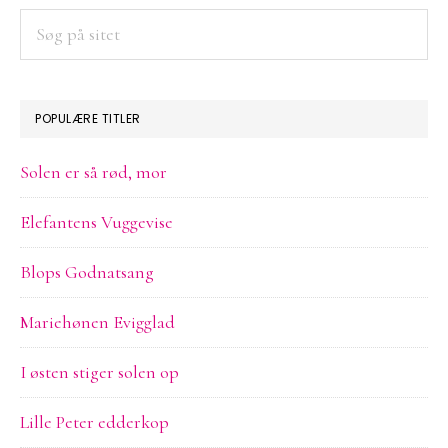
SIDEBAR
Søg
på
sitet
POPULÆRE TITLER
Solen er så rød, mor
Elefantens Vuggevise
Blops Godnatsang
Mariehønen Evigglad
I østen stiger solen op
Lille Peter edderkop