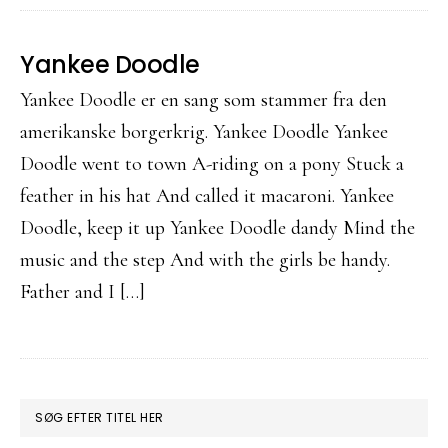
Yankee Doodle
Yankee Doodle er en sang som stammer fra den
amerikanske borgerkrig. Yankee Doodle Yankee
Doodle went to town A-riding on a pony Stuck a
feather in his hat And called it macaroni. Yankee
Doodle, keep it up Yankee Doodle dandy Mind the
music and the step And with the girls be handy.
Father and I […]
PRIMÆR
SØG EFTER TITEL HER