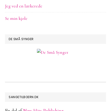
Jeg ved en lærkerede
Se min kjole
DE SMÅ SYNGER
FOOTER
SANGETILBOERN.DK
En del af
New Hits Publishing