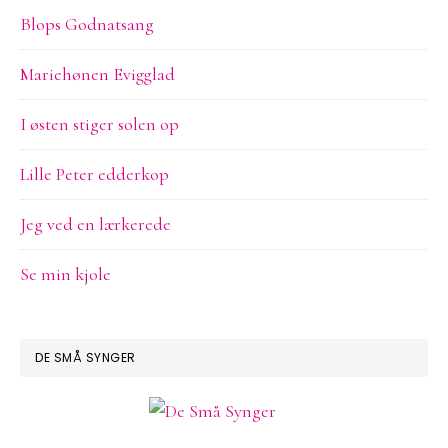
Blops Godnatsang
Mariehønen Evigglad
I østen stiger solen op
Lille Peter edderkop
Jeg ved en lærkerede
Se min kjole
DE SMÅ SYNGER