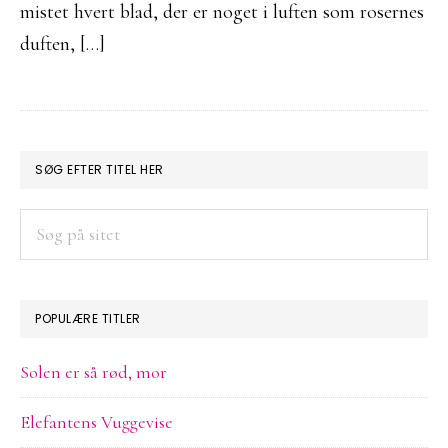
mistet hvert blad, der er noget i luften som rosernes
duften, […]
PRIMÆR
SØG EFTER TITEL HER
SIDEBAR
Søg
på
sitet
POPULÆRE TITLER
Solen er så rød, mor
Elefantens Vuggevise