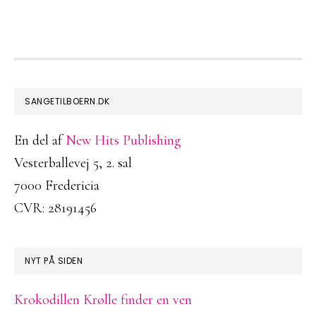
FOOTER
SANGETILBOERN.DK
En del af
New Hits Publishing
Vesterballevej 5, 2. sal
7000 Fredericia
CVR: 28191456
NYT PÅ SIDEN
Krokodillen Krølle finder en ven