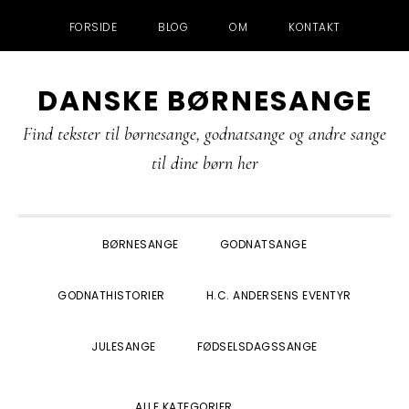
FORSIDE
BLOG
OM
KONTAKT
Gå
Skip
Gå
Gå
DANSKE BØRNESANGE
direkte
til
direkte
direkte
til
indhold
til
til
Find tekster til børnesange, godnatsange og andre sange
primær
primær
footer
til dine børn her
navigation
sidebar
BØRNESANGE
GODNATSANGE
GODNATHISTORIER
H.C. ANDERSENS EVENTYR
JULESANGE
FØDSELSDAGSSANGE
SHOW
ALLE KATEGORIER
SEARCH