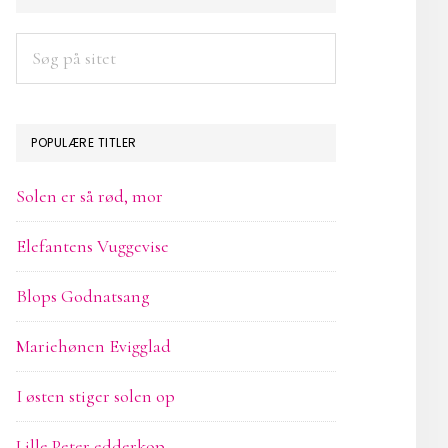
SIDEBAR
Søg
på
sitet
POPULÆRE TITLER
Solen er så rød, mor
Elefantens Vuggevise
Blops Godnatsang
Mariehønen Evigglad
I østen stiger solen op
Lille Peter edderkop