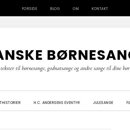
FORSIDE
BLOG
OM
KONTAKT
ANSKE BØRNESAN
tekster til børnesange, godnatsange og andre sange til dine bø
THISTORIER
H.C. ANDERSENS EVENTYR
JULESANGE
F