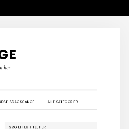
GE
rn her
SHOW
ØDSELSDAGSSANGE
ALLE KATEGORIER
SEARCH
PRIMÆR
SØG EFTER TITEL HER