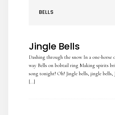
BELLS
Jingle Bells
Dashing through the snow In a one-horse op
way Bells on bobtail ring Making spirits br
song tonight! Oh! Jingle bells, jingle bells, 
[…]