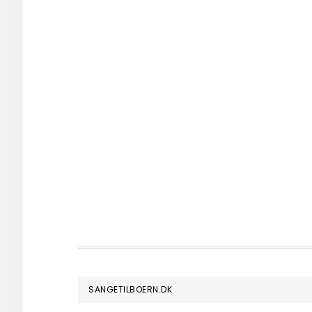
FOOTER
SANGETILBOERN.DK