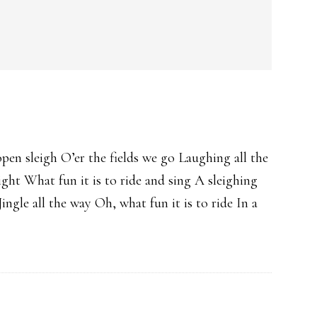
en sleigh O’er the fields we go Laughing all the
ight What fun it is to ride and sing A sleighing
Jingle all the way Oh, what fun it is to ride In a