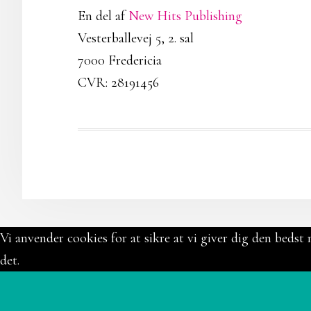
En del af
New Hits Publishing
Vesterballevej 5, 2. sal
7000 Fredericia
CVR: 28191456
Vi anvender cookies for at sikre at vi giver dig den bedst 
det.