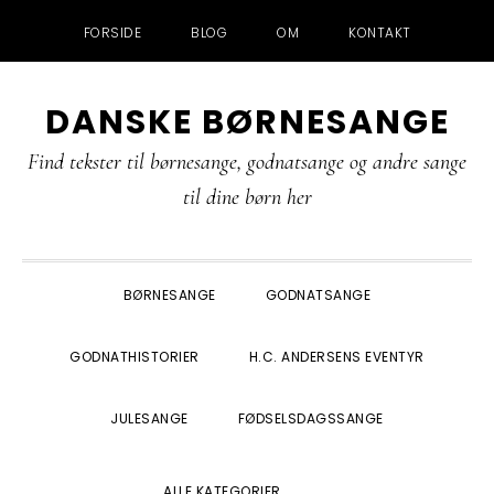
FORSIDE
BLOG
OM
KONTAKT
Gå
Skip
Gå
Gå
DANSKE BØRNESANGE
direkte
til
direkte
direkte
til
indhold
til
til
Find tekster til børnesange, godnatsange og andre sange
primær
primær
footer
til dine børn her
navigation
sidebar
BØRNESANGE
GODNATSANGE
GODNATHISTORIER
H.C. ANDERSENS EVENTYR
JULESANGE
FØDSELSDAGSSANGE
SHOW
ALLE KATEGORIER
SEARCH