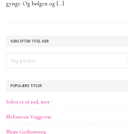
gynge. Og bølgen og […]
PRIMÆR
SØG EFTER TITEL HER
SIDEBAR
Søg
på
sitet
POPULÆRE TITLER
Solen er så rød, mor
Elefantens Vuggevise
Blops Godnatsang