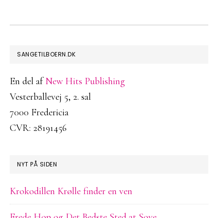
FOOTER
SANGETILBOERN.DK
En del af
New Hits Publishing
Vesterballevej 5, 2. sal
7000 Fredericia
CVR: 28191456
NYT PÅ SIDEN
Krokodillen Krølle finder en ven
Frede Hop og Det Bedste Sted at Sove