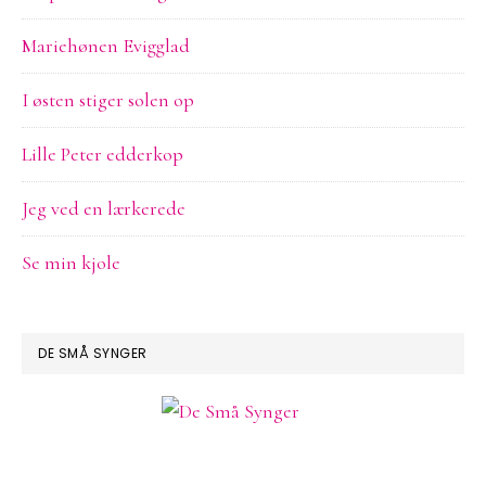
Mariehønen Evigglad
I østen stiger solen op
Lille Peter edderkop
Jeg ved en lærkerede
Se min kjole
DE SMÅ SYNGER