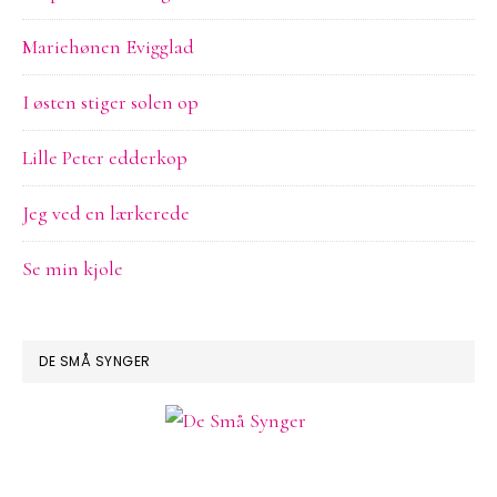
Mariehønen Evigglad
I østen stiger solen op
Lille Peter edderkop
Jeg ved en lærkerede
Se min kjole
DE SMÅ SYNGER