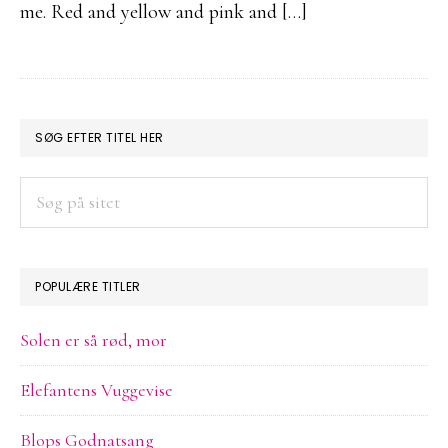
me. Red and yellow and pink and […]
PRIMÆR
SØG EFTER TITEL HER
SIDEBAR
Søg
på
sitet
POPULÆRE TITLER
Solen er så rød, mor
Elefantens Vuggevise
Blops Godnatsang