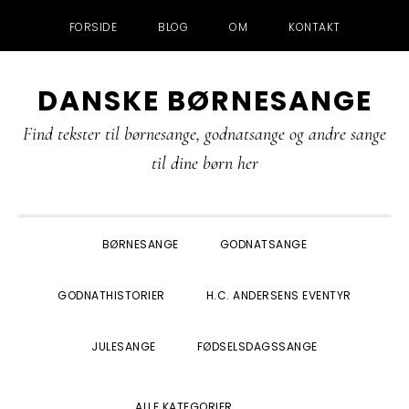
FORSIDE
BLOG
OM
KONTAKT
Gå
Skip
Gå
Gå
DANSKE BØRNESANGE
direkte
til
direkte
direkte
til
indhold
til
til
Find tekster til børnesange, godnatsange og andre sange
primær
primær
footer
til dine børn her
navigation
sidebar
BØRNESANGE
GODNATSANGE
GODNATHISTORIER
H.C. ANDERSENS EVENTYR
JULESANGE
FØDSELSDAGSSANGE
SHOW
ALLE KATEGORIER
SEARCH