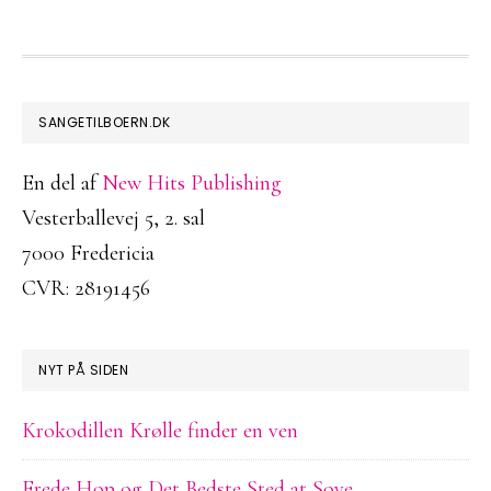
FOOTER
SANGETILBOERN.DK
En del af
New Hits Publishing
Vesterballevej 5, 2. sal
7000 Fredericia
CVR: 28191456
NYT PÅ SIDEN
Krokodillen Krølle finder en ven
Frede Hop og Det Bedste Sted at Sove