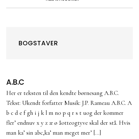
BOGSTAVER
A.B.C
Her er teksten til den kendte børnesang A.B.C.
Tekst: Ukendt forfatter Musik: J.P. Rameau A.B.C. A
b c d e f gh i j k l m no p q r s t uog der kommer
fler’ endnuv x y z æ ø åotteogtyve skal der stå. Hvis
man ka’ sin abc,ka’ man meget mer’ […]