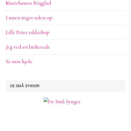
Mariehønen Evigglad
I østen stiger solen op
Lille Peter edderkop
Jeg ved en lærkerede
Se min kjole
DE SMÅ SYNGER