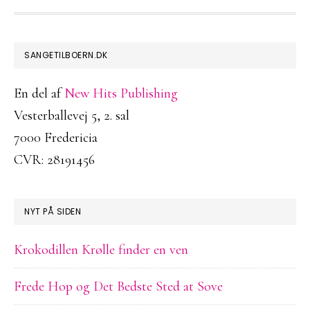
FOOTER
SANGETILBOERN.DK
En del af
New Hits Publishing
Vesterballevej 5, 2. sal
7000 Fredericia
CVR: 28191456
NYT PÅ SIDEN
Krokodillen Krølle finder en ven
Frede Hop og Det Bedste Sted at Sove