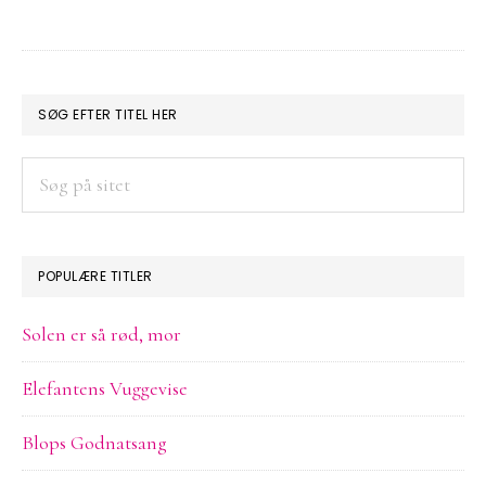
PRIMÆR
SØG EFTER TITEL HER
SIDEBAR
Søg
på
sitet
POPULÆRE TITLER
Solen er så rød, mor
Elefantens Vuggevise
Blops Godnatsang