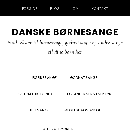
FORSIDE
BLOG
OM
KONTAKT
Gå
Skip
Gå
Gå
DANSKE BØRNESANGE
direkte
til
direkte
direkte
til
indhold
til
til
Find tekster til børnesange, godnatsange og andre sange
primær
primær
footer
til dine børn her
navigation
sidebar
BØRNESANGE
GODNATSANGE
GODNATHISTORIER
H.C. ANDERSENS EVENTYR
JULESANGE
FØDSELSDAGSSANGE
SHOW
ALLE KATEGORIER
SEARCH