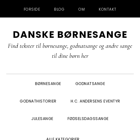
FORSIDE
BLOG
OM
KONTAKT
Gå
Skip
Gå
Gå
DANSKE BØRNESANGE
direkte
til
direkte
direkte
til
indhold
til
til
Find tekster til børnesange, godnatsange og andre sange
primær
primær
footer
til dine børn her
navigation
sidebar
BØRNESANGE
GODNATSANGE
GODNATHISTORIER
H.C. ANDERSENS EVENTYR
JULESANGE
FØDSELSDAGSSANGE
SHOW
ALLE KATEGORIER
SEARCH