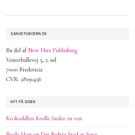
FOOTER
SANGETILBOERN.DK
En del af
New Hits Publishing
Vesterballevej 5, 2. sal
7000 Fredericia
CVR: 28191456
NYT PÅ SIDEN
Krokodillen Krølle finder en ven
Frede Hop og Det Bedste Sted at Sove