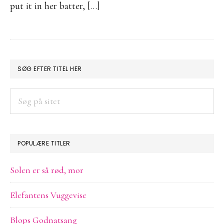
put it in her batter, […]
PRIMÆR
SØG EFTER TITEL HER
SIDEBAR
Søg
på
sitet
POPULÆRE TITLER
Solen er så rød, mor
Elefantens Vuggevise
Blops Godnatsang