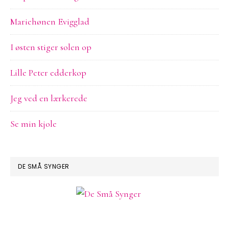
Mariehønen Evigglad
I østen stiger solen op
Lille Peter edderkop
Jeg ved en lærkerede
Se min kjole
DE SMÅ SYNGER