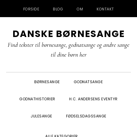
FORSIDE
BLOG
OM
KONTAKT
Gå
Skip
Gå
Gå
DANSKE BØRNESANGE
direkte
til
direkte
direkte
til
indhold
til
til
Find tekster til børnesange, godnatsange og andre sange
primær
primær
footer
til dine børn her
navigation
sidebar
BØRNESANGE
GODNATSANGE
GODNATHISTORIER
H.C. ANDERSENS EVENTYR
JULESANGE
FØDSELSDAGSSANGE
SHOW
ALLE KATEGORIER
SEARCH