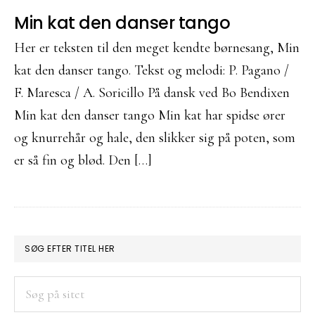
Min kat den danser tango
Her er teksten til den meget kendte børnesang, Min
kat den danser tango. Tekst og melodi: P. Pagano /
F. Maresca / A. Soricillo På dansk ved Bo Bendixen
Min kat den danser tango Min kat har spidse ører
og knurrehår og hale, den slikker sig på poten, som
er så fin og blød. Den […]
PRIMÆR
SØG EFTER TITEL HER
SIDEBAR
Søg
på