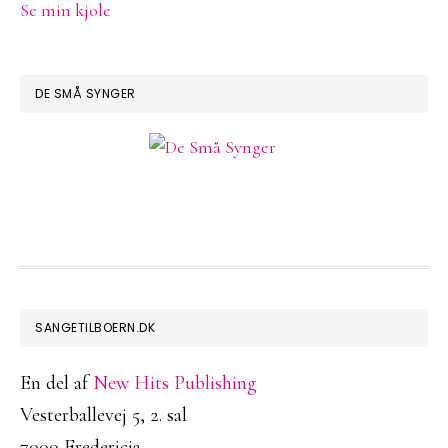
Se min kjole
DE SMÅ SYNGER
FOOTER
SANGETILBOERN.DK
En del af
New Hits Publishing
Vesterballevej 5, 2. sal
7000 Fredericia