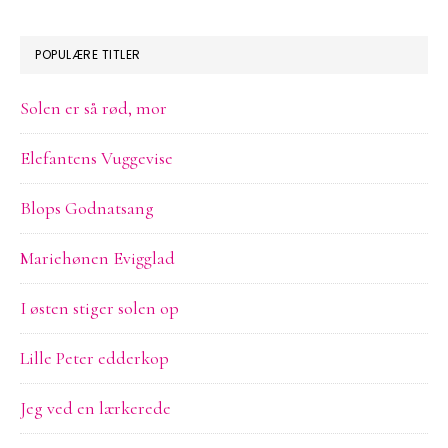
sitet
POPULÆRE TITLER
Solen er så rød, mor
Elefantens Vuggevise
Blops Godnatsang
Mariehønen Evigglad
I østen stiger solen op
Lille Peter edderkop
Jeg ved en lærkerede