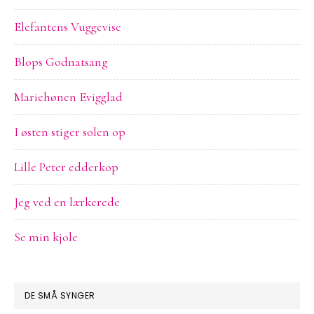
Elefantens Vuggevise
Blops Godnatsang
Mariehønen Evigglad
I østen stiger solen op
Lille Peter edderkop
Jeg ved en lærkerede
Se min kjole
DE SMÅ SYNGER