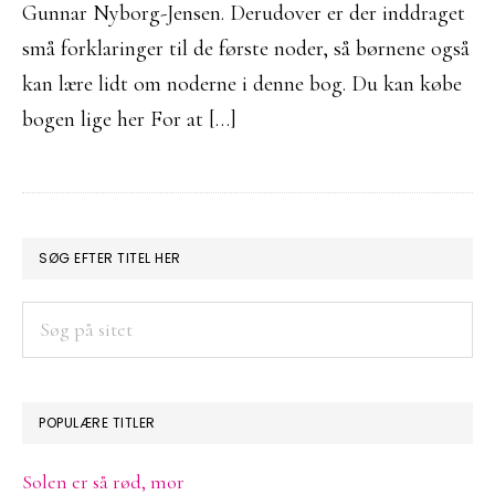
Gunnar Nyborg-Jensen. Derudover er der inddraget
små forklaringer til de første noder, så børnene også
kan lære lidt om noderne i denne bog. Du kan købe
bogen lige her For at […]
PRIMÆR
SØG EFTER TITEL HER
SIDEBAR
Søg
på
sitet
POPULÆRE TITLER
Solen er så rød, mor