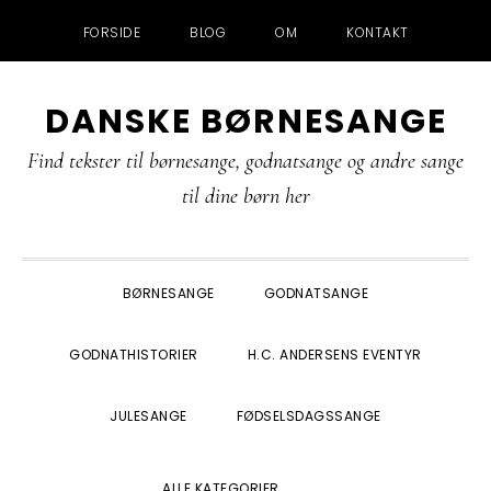
FORSIDE
BLOG
OM
KONTAKT
Gå
Skip
Gå
Gå
DANSKE BØRNESANGE
direkte
til
direkte
direkte
til
indhold
til
til
Find tekster til børnesange, godnatsange og andre sange
primær
primær
footer
til dine børn her
navigation
sidebar
BØRNESANGE
GODNATSANGE
GODNATHISTORIER
H.C. ANDERSENS EVENTYR
JULESANGE
FØDSELSDAGSSANGE
SHOW
ALLE KATEGORIER
SEARCH