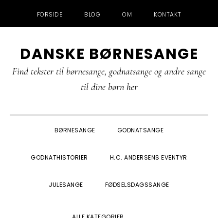
FORSIDE
BLOG
OM
KONTAKT
Gå
Skip
Gå
Gå
DANSKE BØRNESANGE
direkte
til
direkte
direkte
til
indhold
til
til
Find tekster til børnesange, godnatsange og andre sange
primær
primær
footer
til dine børn her
navigation
sidebar
BØRNESANGE
GODNATSANGE
GODNATHISTORIER
H.C. ANDERSENS EVENTYR
JULESANGE
FØDSELSDAGSSANGE
SHOW
ALLE KATEGORIER
SEARCH