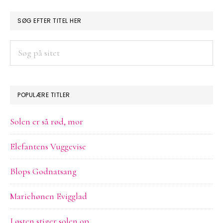
PRIMÆR
SØG EFTER TITEL HER
SIDEBAR
Søg
på
sitet
POPULÆRE TITLER
Solen er så rød, mor
Elefantens Vuggevise
Blops Godnatsang
Mariehønen Evigglad
I østen stiger solen op