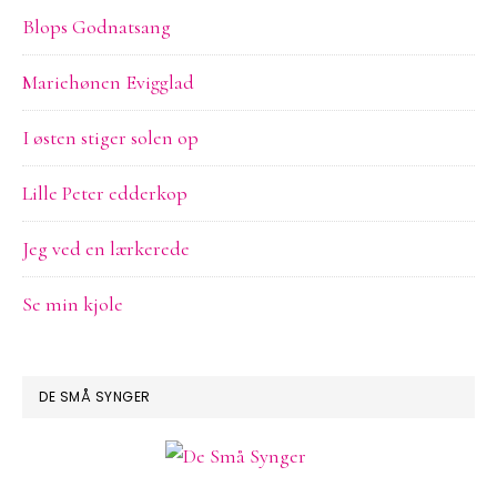
Blops Godnatsang
Mariehønen Evigglad
I østen stiger solen op
Lille Peter edderkop
Jeg ved en lærkerede
Se min kjole
DE SMÅ SYNGER