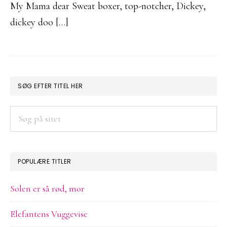
My Mama dear Sweat boxer, top-notcher, Dickey,
dickey doo […]
PRIMÆR
SØG EFTER TITEL HER
SIDEBAR
Søg
på
sitet
POPULÆRE TITLER
Solen er så rød, mor
Elefantens Vuggevise