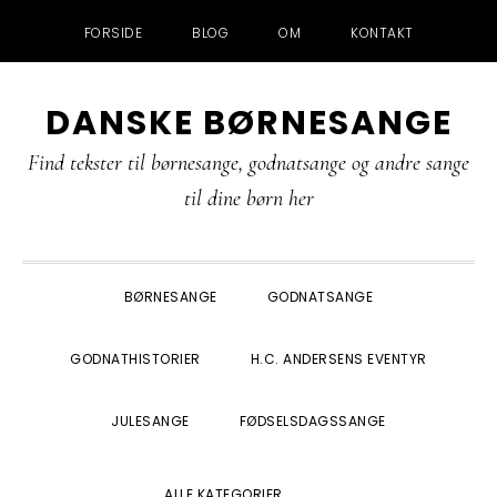
FORSIDE
BLOG
OM
KONTAKT
Gå
Skip
Gå
Gå
DANSKE BØRNESANGE
direkte
til
direkte
direkte
til
indhold
til
til
Find tekster til børnesange, godnatsange og andre sange
primær
primær
footer
til dine børn her
navigation
sidebar
BØRNESANGE
GODNATSANGE
GODNATHISTORIER
H.C. ANDERSENS EVENTYR
JULESANGE
FØDSELSDAGSSANGE
SHOW
ALLE KATEGORIER
SEARCH