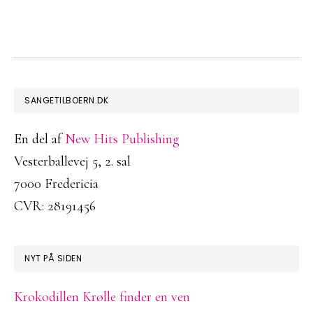
FOOTER
SANGETILBOERN.DK
En del af
New Hits Publishing
Vesterballevej 5, 2. sal
7000 Fredericia
CVR: 28191456
NYT PÅ SIDEN
Krokodillen Krølle finder en ven