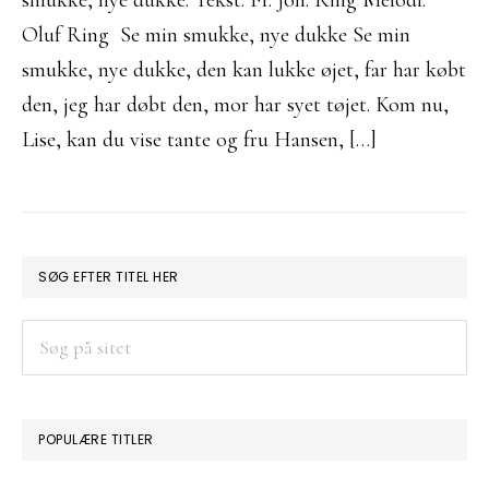
smukke, nye dukke. Tekst: Fr. Joh. Ring Melodi:
Oluf Ring Se min smukke, nye dukke Se min
smukke, nye dukke, den kan lukke øjet, far har købt
den, jeg har døbt den, mor har syet tøjet. Kom nu,
Lise, kan du vise tante og fru Hansen, […]
PRIMÆR
SØG EFTER TITEL HER
SIDEBAR
Søg
på
sitet
POPULÆRE TITLER