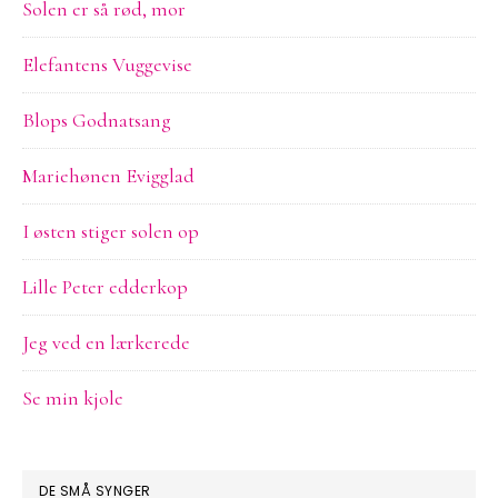
Solen er så rød, mor
Elefantens Vuggevise
Blops Godnatsang
Mariehønen Evigglad
I østen stiger solen op
Lille Peter edderkop
Jeg ved en lærkerede
Se min kjole
DE SMÅ SYNGER