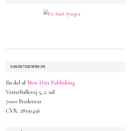
FOOTER
SANGETILBOERN.DK
En del af
New Hits Publishing
Vesterballevej 5, 2. sal
7000 Fredericia
CVR: 28191456