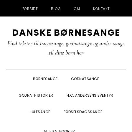
FORSIDE
BLOG
OM
KONTAKT
Gå
Skip
Gå
Gå
DANSKE BØRNESANGE
direkte
til
direkte
direkte
til
indhold
til
til
Find tekster til børnesange, godnatsange og andre sange
primær
primær
footer
til dine børn her
navigation
sidebar
BØRNESANGE
GODNATSANGE
GODNATHISTORIER
H.C. ANDERSENS EVENTYR
JULESANGE
FØDSELSDAGSSANGE
SHOW
ALLE KATEGORIER
SEARCH