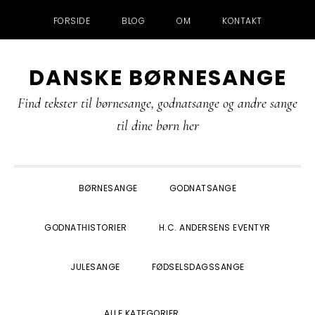
FORSIDE
BLOG
OM
KONTAKT
Gå
Skip
Gå
Gå
DANSKE BØRNESANGE
direkte
til
direkte
direkte
til
indhold
til
til
Find tekster til børnesange, godnatsange og andre sange
primær
primær
footer
til dine børn her
navigation
sidebar
BØRNESANGE
GODNATSANGE
GODNATHISTORIER
H.C. ANDERSENS EVENTYR
JULESANGE
FØDSELSDAGSSANGE
SHOW
ALLE KATEGORIER
SEARCH