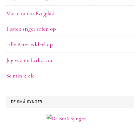
Mariehønen Evigglad
I østen stiger solen op
Lille Peter edderkop
Jeg ved en lærkerede
Se min kjole
DE SMÅ SYNGER