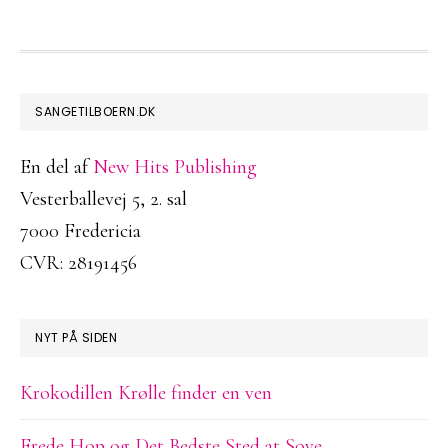
FOOTER
SANGETILBOERN.DK
En del af
New Hits Publishing
Vesterballevej 5, 2. sal
7000 Fredericia
CVR: 28191456
NYT PÅ SIDEN
Krokodillen Krølle finder en ven
Frede Hop og Det Bedste Sted at Sove