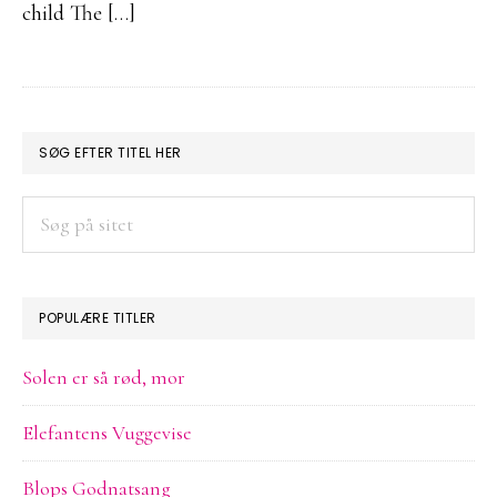
child The […]
PRIMÆR
SØG EFTER TITEL HER
SIDEBAR
Søg
på
sitet
POPULÆRE TITLER
Solen er så rød, mor
Elefantens Vuggevise
Blops Godnatsang