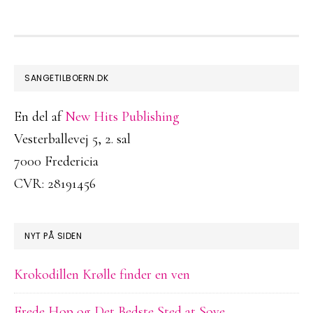
FOOTER
SANGETILBOERN.DK
En del af
New Hits Publishing
Vesterballevej 5, 2. sal
7000 Fredericia
CVR: 28191456
NYT PÅ SIDEN
Krokodillen Krølle finder en ven
Frede Hop og Det Bedste Sted at Sove