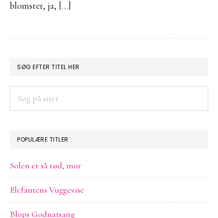
blomster, ja, […]
PRIMÆR
SØG EFTER TITEL HER
SIDEBAR
Søg
på
sitet
POPULÆRE TITLER
Solen er så rød, mor
Elefantens Vuggevise
Blops Godnatsang