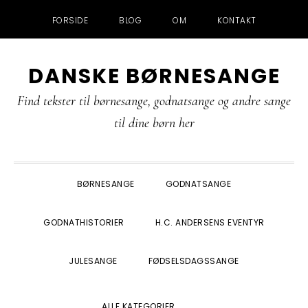
FORSIDE
BLOG
OM
KONTAKT
Gå
Skip
Gå
Gå
DANSKE BØRNESANGE
direkte
til
direkte
direkte
til
indhold
til
til
Find tekster til børnesange, godnatsange og andre sange
primær
primær
footer
til dine børn her
navigation
sidebar
BØRNESANGE
GODNATSANGE
GODNATHISTORIER
H.C. ANDERSENS EVENTYR
JULESANGE
FØDSELSDAGSSANGE
SHOW
ALLE KATEGORIER
SEARCH