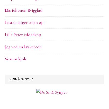
Mariehønen Evigglad
I østen stiger solen op
Lille Peter edderkop
Jeg ved en lærkerede
Se min kjole
DE SMÅ SYNGER