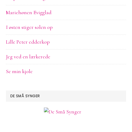
Mariehønen Evigglad
I østen stiger solen op
Lille Peter edderkop
Jeg ved en lærkerede
Se min kjole
DE SMÅ SYNGER