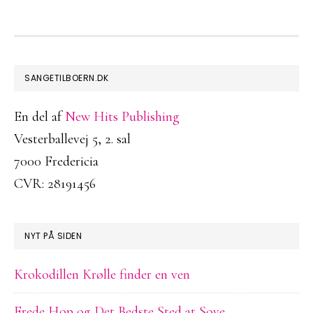
FOOTER
SANGETILBOERN.DK
En del af
New Hits Publishing
Vesterballevej 5, 2. sal
7000 Fredericia
CVR: 28191456
NYT PÅ SIDEN
Krokodillen Krølle finder en ven
Frede Hop og Det Bedste Sted at Sove