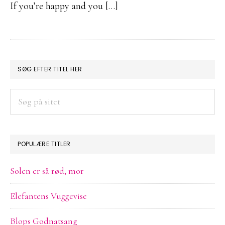
If you’re happy and you […]
PRIMÆR
SØG EFTER TITEL HER
SIDEBAR
Søg
på
sitet
POPULÆRE TITLER
Solen er så rød, mor
Elefantens Vuggevise
Blops Godnatsang