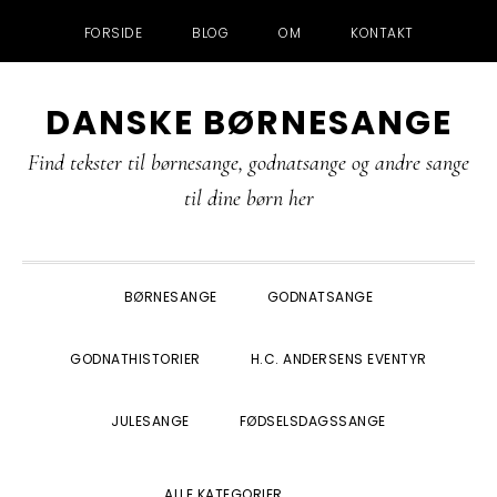
FORSIDE
BLOG
OM
KONTAKT
Gå
Skip
Gå
Gå
DANSKE BØRNESANGE
direkte
til
direkte
direkte
til
indhold
til
til
Find tekster til børnesange, godnatsange og andre sange
primær
primær
footer
til dine børn her
navigation
sidebar
BØRNESANGE
GODNATSANGE
GODNATHISTORIER
H.C. ANDERSENS EVENTYR
JULESANGE
FØDSELSDAGSSANGE
SHOW
ALLE KATEGORIER
SEARCH