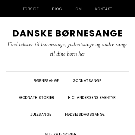
FORSIDE
BLOG
OM
KONTAKT
Gå
Skip
Gå
Gå
DANSKE BØRNESANGE
direkte
til
direkte
direkte
til
indhold
til
til
Find tekster til børnesange, godnatsange og andre sange
primær
primær
footer
til dine børn her
navigation
sidebar
BØRNESANGE
GODNATSANGE
GODNATHISTORIER
H.C. ANDERSENS EVENTYR
JULESANGE
FØDSELSDAGSSANGE
SHOW
ALLE KATEGORIER
SEARCH