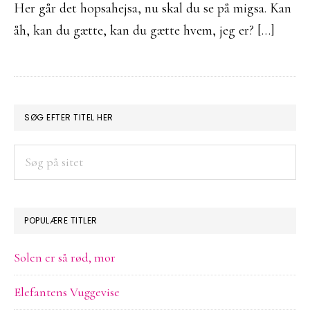
Her går det hopsahejsa, nu skal du se på migsa. Kan
åh, kan du gætte, kan du gætte hvem, jeg er? […]
PRIMÆR
SØG EFTER TITEL HER
SIDEBAR
Søg
på
sitet
POPULÆRE TITLER
Solen er så rød, mor
Elefantens Vuggevise