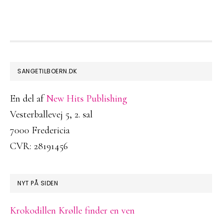
FOOTER
SANGETILBOERN.DK
En del af
New Hits Publishing
Vesterballevej 5, 2. sal
7000 Fredericia
CVR: 28191456
NYT PÅ SIDEN
Krokodillen Krølle finder en ven