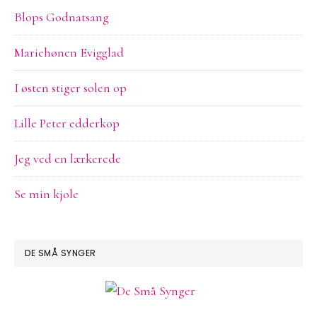
Blops Godnatsang
Mariehønen Evigglad
I østen stiger solen op
Lille Peter edderkop
Jeg ved en lærkerede
Se min kjole
DE SMÅ SYNGER