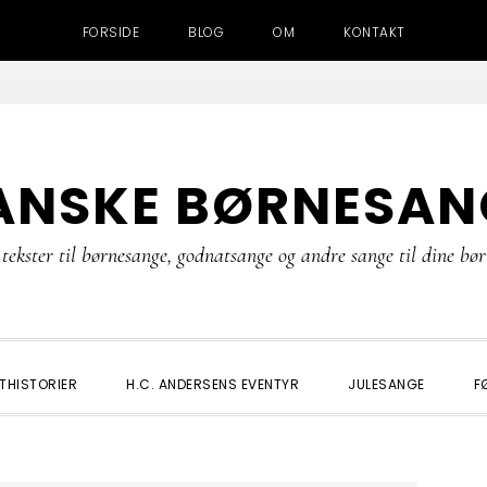
FORSIDE
BLOG
OM
KONTAKT
ANSKE BØRNESAN
tekster til børnesange, godnatsange og andre sange til dine bø
THISTORIER
H.C. ANDERSENS EVENTYR
JULESANGE
F