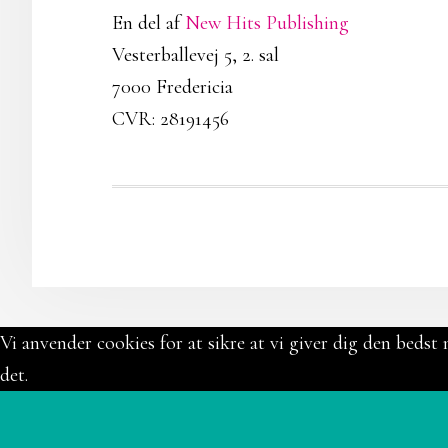
En del af
New Hits Publishing
Vesterballevej 5, 2. sal
7000 Fredericia
CVR: 28191456
Vi anvender cookies for at sikre at vi giver dig den bedst 
det.