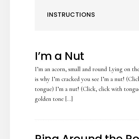
INSTRUCTIONS
I’m a Nut
I’m an acorn, small and round Lying on th
is why I’m cracked you see I’m a nut! (Click
tongue) I’m a nut! (Click, click with tongu
golden tone […]
Ring Around the Ro