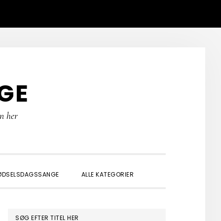
GE
rn her
SHOW
ØDSELSDAGSSANGE
ALLE KATEGORIER
SEARCH
PRIMÆR
SØG EFTER TITEL HER