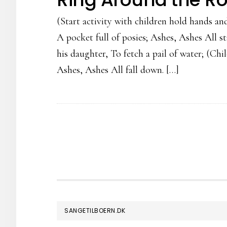
(Start activity with children hold hands an
A pocket full of posies; Ashes, Ashes All st
his daughter, To fetch a pail of water; (Chi
Ashes, Ashes All fall down. […]
FOOTER
SANGETILBOERN.DK