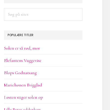
SIDEBAR
Søg
på
sitet
POPULÆRE TITLER
Solen er så rød, mor
Elefantens Vuggevise
Blops Godnatsang
Mariehønen Evigglad
I østen stiger solen op
Lille Peter edderkop