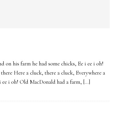
d on his farm he had some chicks, Ee i ee i oh!
 there Here a cluck, there a cluck, Everywhere a
 ee i oh! Old MacDonald had a farm, […]