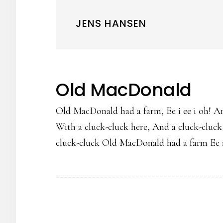
JENS HANSEN
Old MacDonald
Old MacDonald had a farm, Ee i ee i oh! An
With a cluck-cluck here, And a cluck-cluck
cluck-cluck Old MacDonald had a farm Ee i