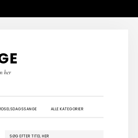
GE
rn her
SHOW
ØDSELSDAGSSANGE
ALLE KATEGORIER
SEARCH
PRIMÆR
SØG EFTER TITEL HER