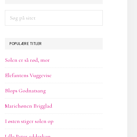
SIDEBAR
Søg
på
sitet
POPULÆRE TITLER
Solen er så rød, mor
Elefantens Vuggevise
Blops Godnatsang
Mariehønen Evigglad
I østen stiger solen op
Lille Peter edderkop