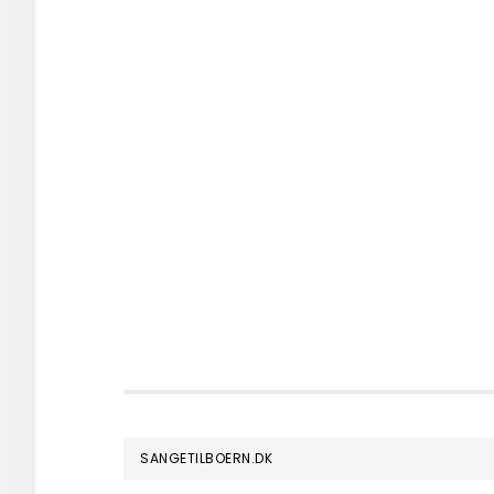
FOOTER
SANGETILBOERN.DK