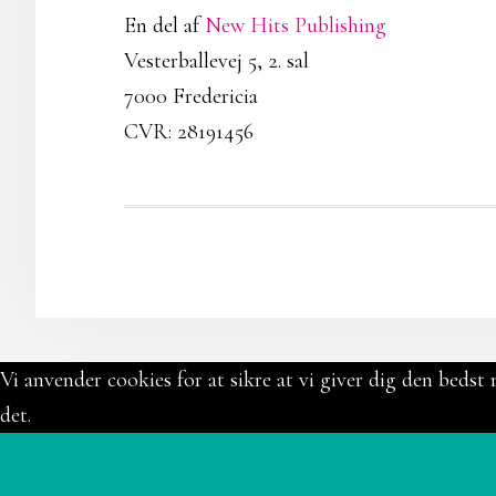
En del af
New Hits Publishing
Vesterballevej 5, 2. sal
7000 Fredericia
CVR: 28191456
Vi anvender cookies for at sikre at vi giver dig den bedst 
det.