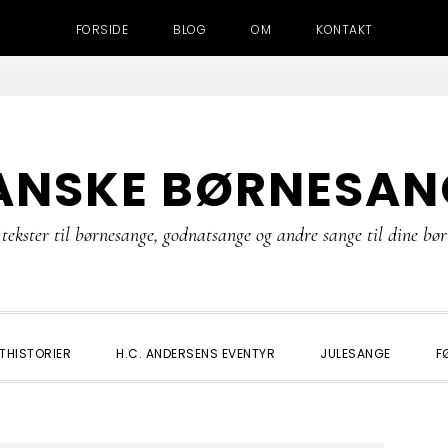
FORSIDE
BLOG
OM
KONTAKT
ANSKE BØRNESAN
tekster til børnesange, godnatsange og andre sange til dine bø
THISTORIER
H.C. ANDERSENS EVENTYR
JULESANGE
F