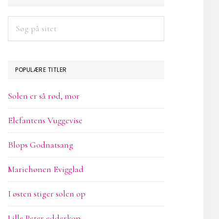
SIDEBAR
Søg
på
sitet
POPULÆRE TITLER
Solen er så rød, mor
Elefantens Vuggevise
Blops Godnatsang
Mariehønen Evigglad
I østen stiger solen op
Lille Peter edderkop