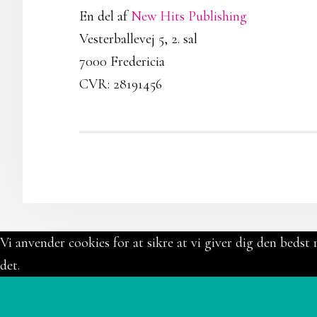
En del af
New Hits Publishing
Vesterballevej 5, 2. sal
7000 Fredericia
CVR: 28191456
Vi anvender cookies for at sikre at vi giver dig den bedst 
det.