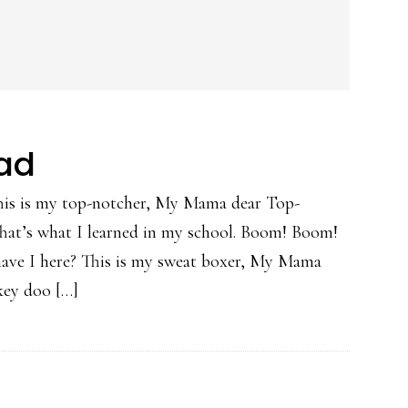
ad
his is my top-notcher, My Mama dear Top-
That’s what I learned in my school. Boom! Boom!
ave I here? This is my sweat boxer, My Mama
key doo […]