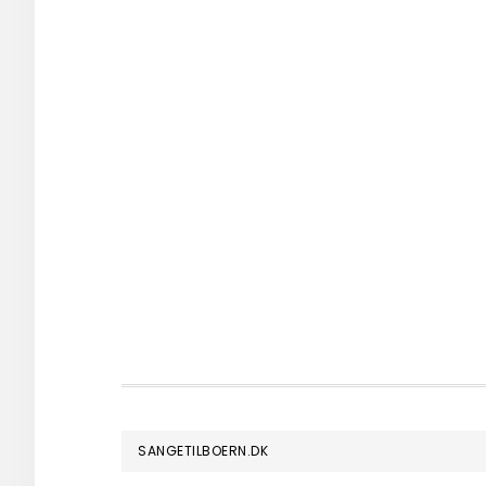
FOOTER
SANGETILBOERN.DK