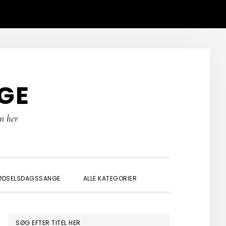
GE
rn her
SHOW
ØDSELSDAGSSANGE
ALLE KATEGORIER
SEARCH
PRIMÆR
SØG EFTER TITEL HER