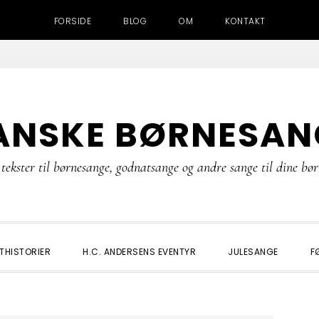
FORSIDE
BLOG
OM
KONTAKT
ANSKE BØRNESAN
tekster til børnesange, godnatsange og andre sange til dine bø
THISTORIER
H.C. ANDERSENS EVENTYR
JULESANGE
F