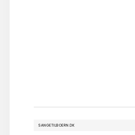
FOOTER
SANGETILBOERN.DK