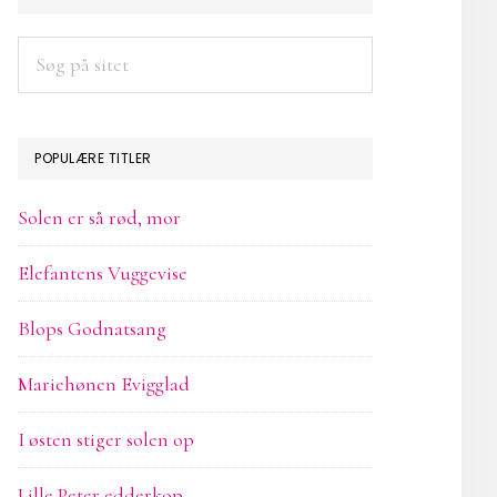
SIDEBAR
Søg
på
sitet
POPULÆRE TITLER
Solen er så rød, mor
Elefantens Vuggevise
Blops Godnatsang
Mariehønen Evigglad
I østen stiger solen op
Lille Peter edderkop