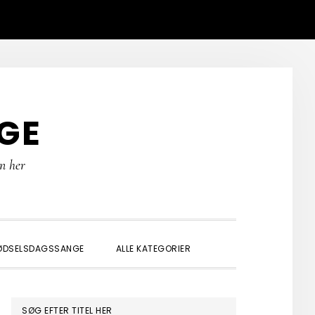
GE
rn her
SHOW
ØDSELSDAGSSANGE
ALLE KATEGORIER
SEARCH
PRIMÆR
SØG EFTER TITEL HER