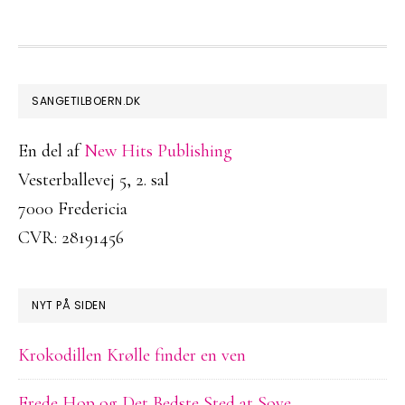
FOOTER
SANGETILBOERN.DK
En del af
New Hits Publishing
Vesterballevej 5, 2. sal
7000 Fredericia
CVR: 28191456
NYT PÅ SIDEN
Krokodillen Krølle finder en ven
Frede Hop og Det Bedste Sted at Sove