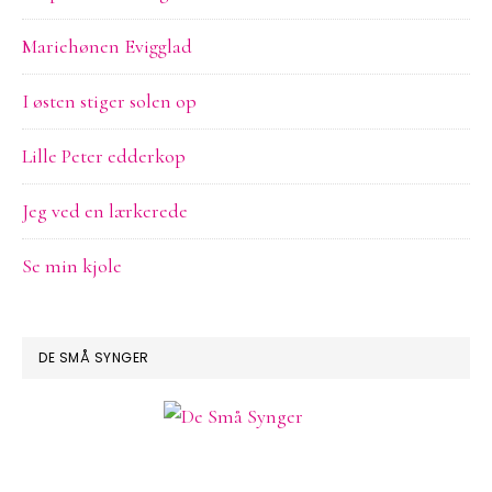
Mariehønen Evigglad
I østen stiger solen op
Lille Peter edderkop
Jeg ved en lærkerede
Se min kjole
DE SMÅ SYNGER