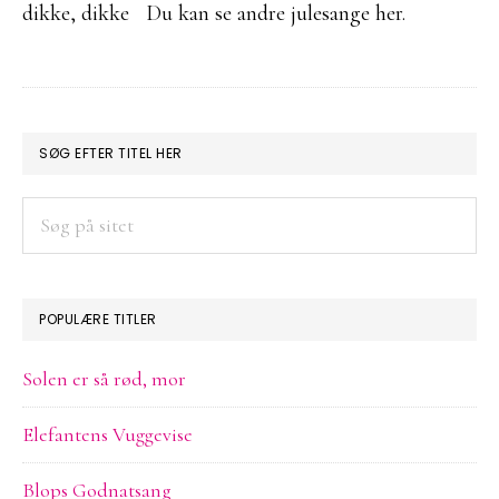
dikke, dikke Du kan se andre julesange her.
PRIMÆR
SØG EFTER TITEL HER
SIDEBAR
Søg
på
sitet
POPULÆRE TITLER
Solen er så rød, mor
Elefantens Vuggevise
Blops Godnatsang