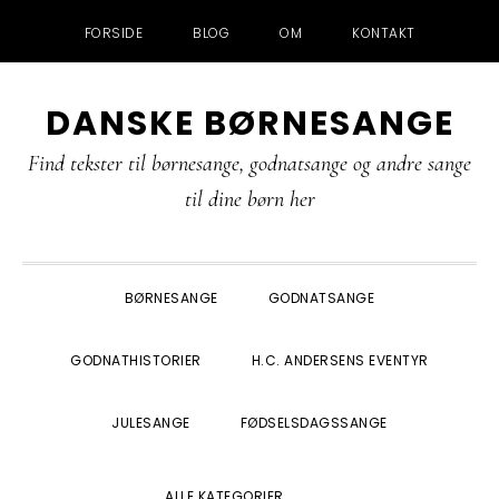
FORSIDE
BLOG
OM
KONTAKT
Gå
Skip
Gå
Gå
DANSKE BØRNESANGE
direkte
til
direkte
direkte
til
indhold
til
til
Find tekster til børnesange, godnatsange og andre sange
primær
primær
footer
til dine børn her
navigation
sidebar
BØRNESANGE
GODNATSANGE
GODNATHISTORIER
H.C. ANDERSENS EVENTYR
JULESANGE
FØDSELSDAGSSANGE
SHOW
ALLE KATEGORIER
SEARCH