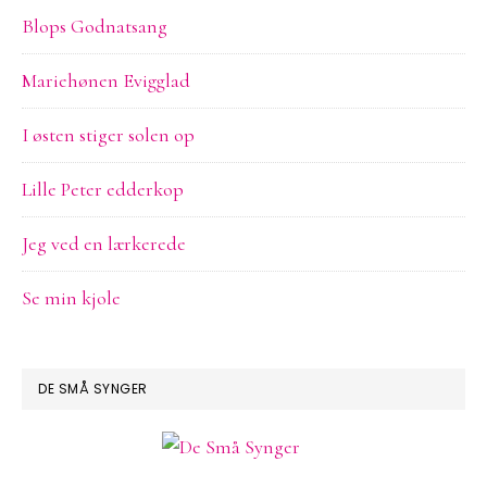
Blops Godnatsang
Mariehønen Evigglad
I østen stiger solen op
Lille Peter edderkop
Jeg ved en lærkerede
Se min kjole
DE SMÅ SYNGER