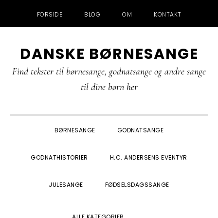
FORSIDE
BLOG
OM
KONTAKT
Gå
Skip
Gå
Gå
DANSKE BØRNESANGE
direkte
til
direkte
direkte
til
indhold
til
til
Find tekster til børnesange, godnatsange og andre sange
primær
primær
footer
til dine børn her
navigation
sidebar
BØRNESANGE
GODNATSANGE
GODNATHISTORIER
H.C. ANDERSENS EVENTYR
JULESANGE
FØDSELSDAGSSANGE
SHOW
ALLE KATEGORIER
SEARCH