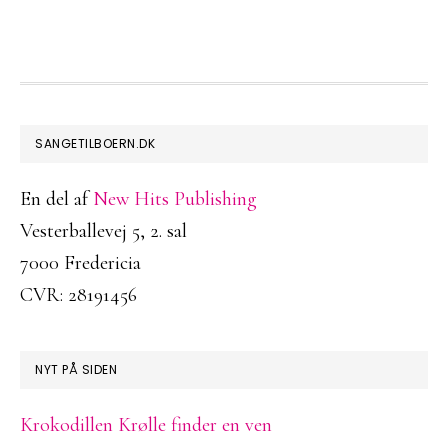
FOOTER
SANGETILBOERN.DK
En del af
New Hits Publishing
Vesterballevej 5, 2. sal
7000 Fredericia
CVR: 28191456
NYT PÅ SIDEN
Krokodillen Krølle finder en ven