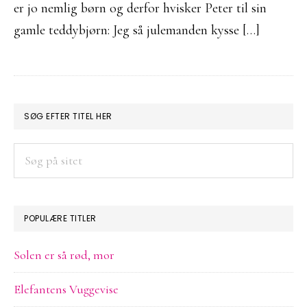
er jo nemlig børn og derfor hvisker Peter til sin
gamle teddybjørn: Jeg så julemanden kysse […]
PRIMÆR
SØG EFTER TITEL HER
SIDEBAR
Søg
på
sitet
POPULÆRE TITLER
Solen er så rød, mor
Elefantens Vuggevise