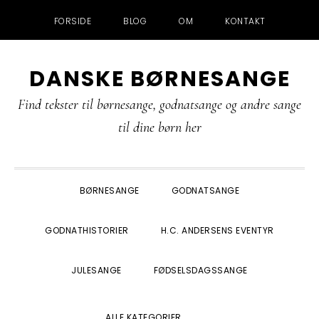
FORSIDE
BLOG
OM
KONTAKT
Gå
Skip
Gå
Gå
DANSKE BØRNESANGE
direkte
til
direkte
direkte
til
indhold
til
til
Find tekster til børnesange, godnatsange og andre sange
primær
primær
footer
til dine børn her
navigation
sidebar
BØRNESANGE
GODNATSANGE
GODNATHISTORIER
H.C. ANDERSENS EVENTYR
JULESANGE
FØDSELSDAGSSANGE
SHOW
ALLE KATEGORIER
SEARCH