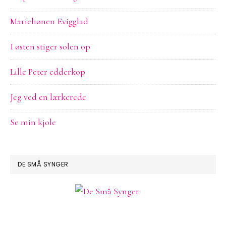
Mariehønen Evigglad
I østen stiger solen op
Lille Peter edderkop
Jeg ved en lærkerede
Se min kjole
DE SMÅ SYNGER