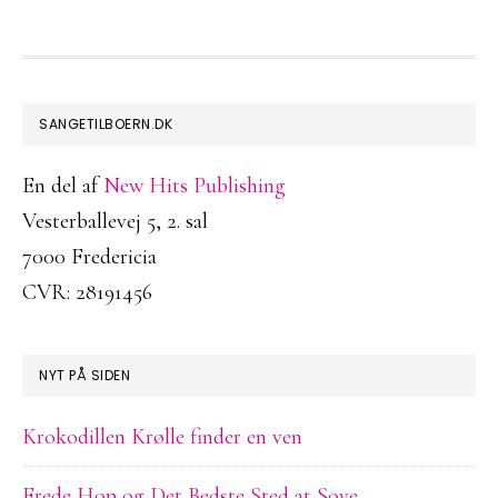
FOOTER
SANGETILBOERN.DK
En del af
New Hits Publishing
Vesterballevej 5, 2. sal
7000 Fredericia
CVR: 28191456
NYT PÅ SIDEN
Krokodillen Krølle finder en ven
Frede Hop og Det Bedste Sted at Sove