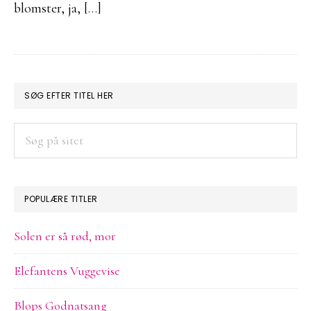
blomster, ja, […]
PRIMÆR
SØG EFTER TITEL HER
SIDEBAR
Søg
på
sitet
POPULÆRE TITLER
Solen er så rød, mor
Elefantens Vuggevise
Blops Godnatsang