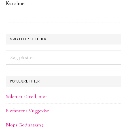
Karoline.
PRIMÆR
SØG EFTER TITEL HER
SIDEBAR
Søg
på
sitet
POPULÆRE TITLER
Solen er så rød, mor
Elefantens Vuggevise
Blops Godnatsang