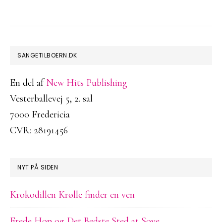
FOOTER
SANGETILBOERN.DK
En del af
New Hits Publishing
Vesterballevej 5, 2. sal
7000 Fredericia
CVR: 28191456
NYT PÅ SIDEN
Krokodillen Krølle finder en ven
Frede Hop og Det Bedste Sted at Sove