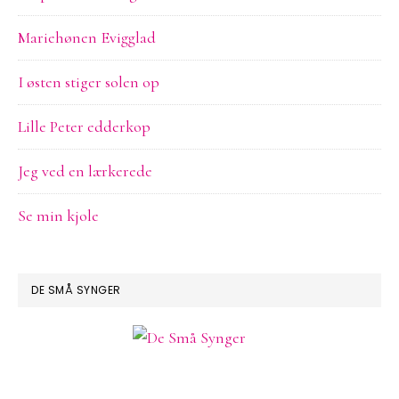
Mariehønen Evigglad
I østen stiger solen op
Lille Peter edderkop
Jeg ved en lærkerede
Se min kjole
DE SMÅ SYNGER