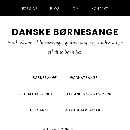
FORSIDE
BLOG
OM
KONTAKT
Gå
Skip
Gå
Gå
DANSKE BØRNESANGE
direkte
til
direkte
direkte
til
indhold
til
til
Find tekster til børnesange, godnatsange og andre sange
primær
primær
footer
til dine børn her
navigation
sidebar
BØRNESANGE
GODNATSANGE
GODNATHISTORIER
H.C. ANDERSENS EVENTYR
JULESANGE
FØDSELSDAGSSANGE
SHOW
ALLE KATEGORIER
SEARCH