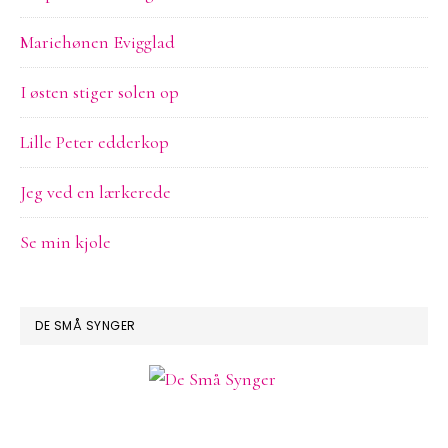
Mariehønen Evigglad
I østen stiger solen op
Lille Peter edderkop
Jeg ved en lærkerede
Se min kjole
DE SMÅ SYNGER