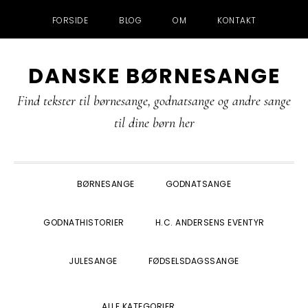
FORSIDE
BLOG
OM
KONTAKT
Gå
Skip
Gå
Gå
DANSKE BØRNESANGE
direkte
til
direkte
direkte
til
indhold
til
til
Find tekster til børnesange, godnatsange og andre sange
primær
primær
footer
til dine børn her
navigation
sidebar
BØRNESANGE
GODNATSANGE
GODNATHISTORIER
H.C. ANDERSENS EVENTYR
JULESANGE
FØDSELSDAGSSANGE
SHOW
ALLE KATEGORIER
SEARCH