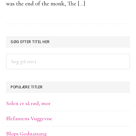
was the end of the monk, The […]
PRIMÆR
SØG EFTER TITEL HER
SIDEBAR
Søg
på
sitet
POPULÆRE TITLER
Solen er så rød, mor
Elefantens Vuggevise
Blops Godnatsang