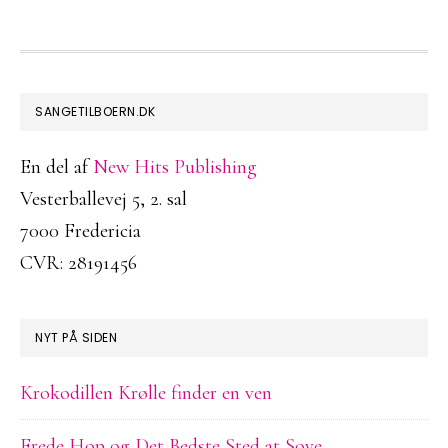
FOOTER
SANGETILBOERN.DK
En del af
New Hits Publishing
Vesterballevej 5, 2. sal
7000 Fredericia
CVR: 28191456
NYT PÅ SIDEN
Krokodillen Krølle finder en ven
Frede Hop og Det Bedste Sted at Sove