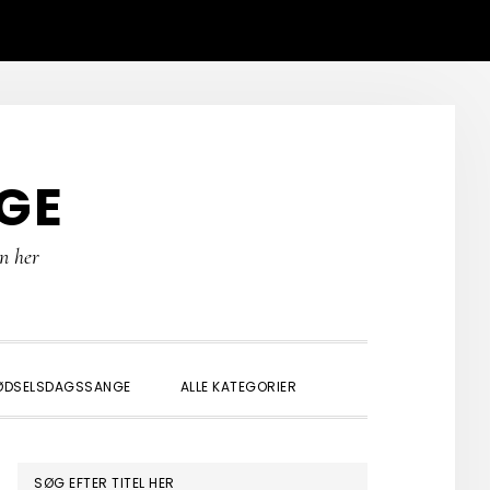
GE
rn her
SHOW
ØDSELSDAGSSANGE
ALLE KATEGORIER
SEARCH
PRIMÆR
SØG EFTER TITEL HER