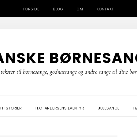
FORSIDE
BLOG
OM
KONTAKT
ANSKE BØRNESAN
tekster til børnesange, godnatsange og andre sange til dine bø
THISTORIER
H.C. ANDERSENS EVENTYR
JULESANGE
F