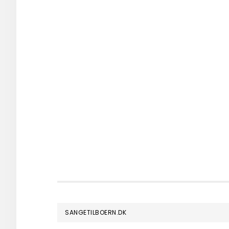
FOOTER
SANGETILBOERN.DK