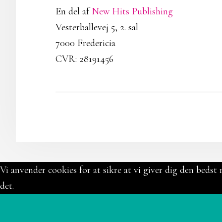
En del af
New Hits Publishing
Vesterballevej 5, 2. sal
7000 Fredericia
CVR: 28191456
Vi anvender cookies for at sikre at vi giver dig den bedst 
det.