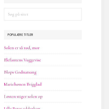
SIDEBAR
Søg
på
sitet
POPULÆRE TITLER
Solen er så rød, mor
Elefantens Vuggevise
Blops Godnatsang
Mariehønen Evigglad
I østen stiger solen op
Lille Peter edderkop