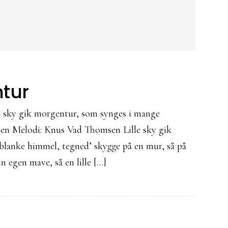
ntur
le sky gik morgentur, som synges i mange
sen Melodi: Knus Vad Thomsen Lille sky gik
blanke himmel, tegned’ skygge på en mur, så på
n egen mave, så en lille […]