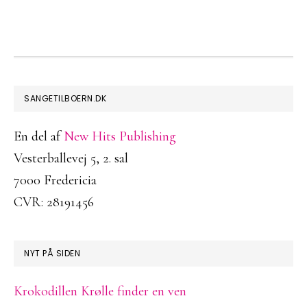
FOOTER
SANGETILBOERN.DK
En del af
New Hits Publishing
Vesterballevej 5, 2. sal
7000 Fredericia
CVR: 28191456
NYT PÅ SIDEN
Krokodillen Krølle finder en ven