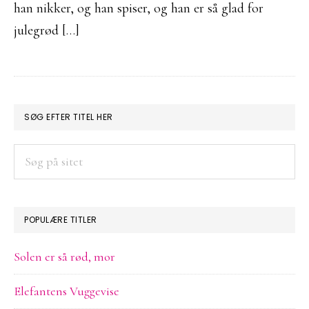
han nikker, og han spiser, og han er så glad for
julegrød […]
PRIMÆR
SØG EFTER TITEL HER
SIDEBAR
Søg
på
sitet
POPULÆRE TITLER
Solen er så rød, mor
Elefantens Vuggevise