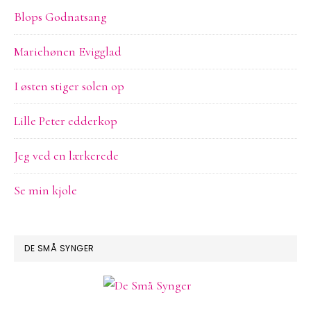
Blops Godnatsang
Mariehønen Evigglad
I østen stiger solen op
Lille Peter edderkop
Jeg ved en lærkerede
Se min kjole
DE SMÅ SYNGER