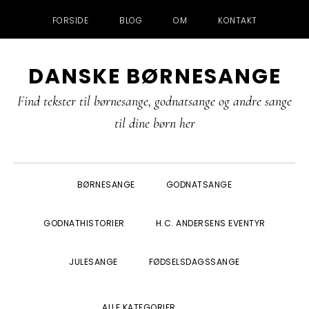
FORSIDE
BLOG
OM
KONTAKT
Gå
Skip
Gå
Gå
DANSKE BØRNESANGE
direkte
til
direkte
direkte
til
indhold
til
til
Find tekster til børnesange, godnatsange og andre sange
primær
primær
footer
til dine børn her
navigation
sidebar
BØRNESANGE
GODNATSANGE
GODNATHISTORIER
H.C. ANDERSENS EVENTYR
JULESANGE
FØDSELSDAGSSANGE
SHOW
ALLE KATEGORIER
SEARCH