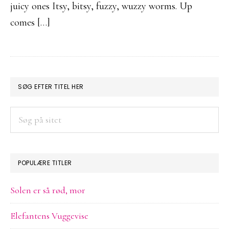
juicy ones Itsy, bitsy, fuzzy, wuzzy worms. Up
comes […]
PRIMÆR
SØG EFTER TITEL HER
SIDEBAR
Søg
på
sitet
POPULÆRE TITLER
Solen er så rød, mor
Elefantens Vuggevise