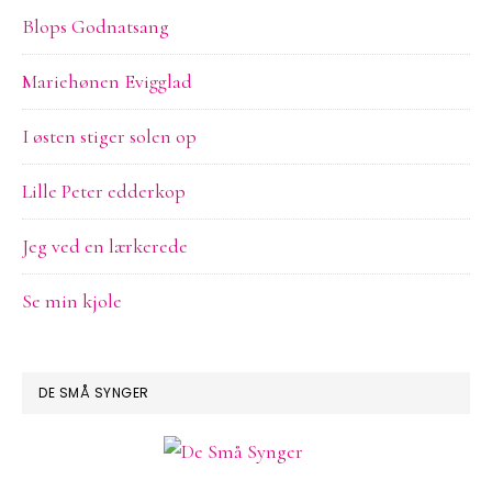
Blops Godnatsang
Mariehønen Evigglad
I østen stiger solen op
Lille Peter edderkop
Jeg ved en lærkerede
Se min kjole
DE SMÅ SYNGER