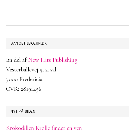
FOOTER
SANGETILBOERN.DK
En del af
New Hits Publishing
Vesterballevej 5, 2. sal
7000 Fredericia
CVR: 28191456
NYT PÅ SIDEN
Krokodillen Krølle finder en ven