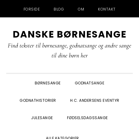
FORSIDE
BLOG
OM
KONTAKT
Gå
Skip
Gå
Gå
DANSKE BØRNESANGE
direkte
til
direkte
direkte
til
indhold
til
til
Find tekster til børnesange, godnatsange og andre sange
primær
primær
footer
til dine børn her
navigation
sidebar
BØRNESANGE
GODNATSANGE
GODNATHISTORIER
H.C. ANDERSENS EVENTYR
JULESANGE
FØDSELSDAGSSANGE
SHOW
ALLE KATEGORIER
SEARCH