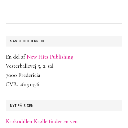
FOOTER
SANGETILBOERN.DK
En del af
New Hits Publishing
Vesterballevej 5, 2. sal
7000 Fredericia
CVR: 28191456
NYT PÅ SIDEN
Krokodillen Krølle finder en ven