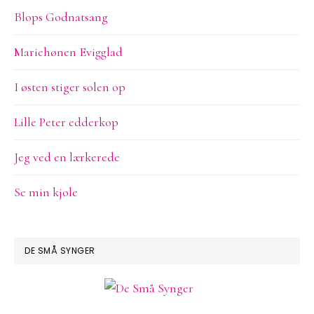
Blops Godnatsang
Mariehønen Evigglad
I østen stiger solen op
Lille Peter edderkop
Jeg ved en lærkerede
Se min kjole
DE SMÅ SYNGER