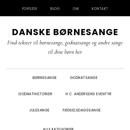
FORSIDE
BLOG
OM
KONTAKT
Gå
Skip
Gå
Gå
DANSKE BØRNESANGE
direkte
til
direkte
direkte
til
indhold
til
til
Find tekster til børnesange, godnatsange og andre sange
primær
primær
footer
til dine børn her
navigation
sidebar
BØRNESANGE
GODNATSANGE
GODNATHISTORIER
H.C. ANDERSENS EVENTYR
JULESANGE
FØDSELSDAGSSANGE
SHOW
ALLE KATEGORIER
SEARCH