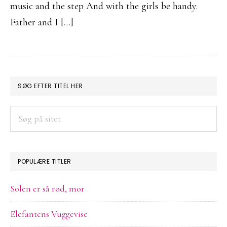
music and the step And with the girls be handy.
Father and I […]
PRIMÆR
SØG EFTER TITEL HER
SIDEBAR
Søg
på
sitet
POPULÆRE TITLER
Solen er så rød, mor
Elefantens Vuggevise