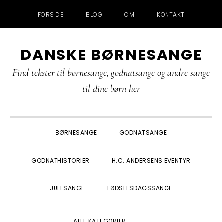
FORSIDE
BLOG
OM
KONTAKT
Gå
Skip
Gå
Gå
DANSKE BØRNESANGE
direkte
til
direkte
direkte
til
indhold
til
til
Find tekster til børnesange, godnatsange og andre sange
primær
primær
footer
til dine børn her
navigation
sidebar
BØRNESANGE
GODNATSANGE
GODNATHISTORIER
H.C. ANDERSENS EVENTYR
JULESANGE
FØDSELSDAGSSANGE
SHOW
ALLE KATEGORIER
SEARCH