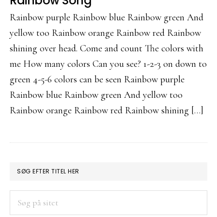
Rainbow Song
Rainbow purple Rainbow blue Rainbow green And
yellow too Rainbow orange Rainbow red Rainbow
shining over head. Come and count The colors with
me How many colors Can you see? 1-2-3 on down to
green 4-5-6 colors can be seen Rainbow purple
Rainbow blue Rainbow green And yellow too
Rainbow orange Rainbow red Rainbow shining […]
PRIMÆR
SØG EFTER TITEL HER
SIDEBAR
Søg
på