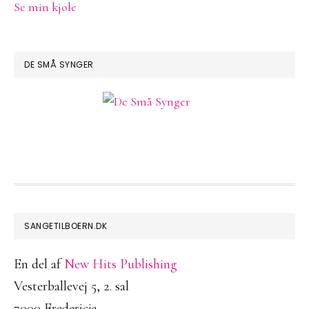
Se min kjole
DE SMÅ SYNGER
FOOTER
SANGETILBOERN.DK
En del af
New Hits Publishing
Vesterballevej 5, 2. sal
7000 Fredericia