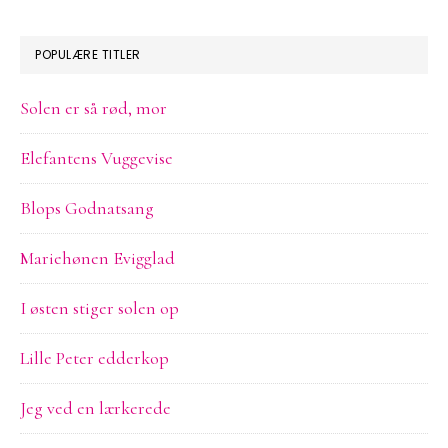
sitet
POPULÆRE TITLER
Solen er så rød, mor
Elefantens Vuggevise
Blops Godnatsang
Mariehønen Evigglad
I østen stiger solen op
Lille Peter edderkop
Jeg ved en lærkerede