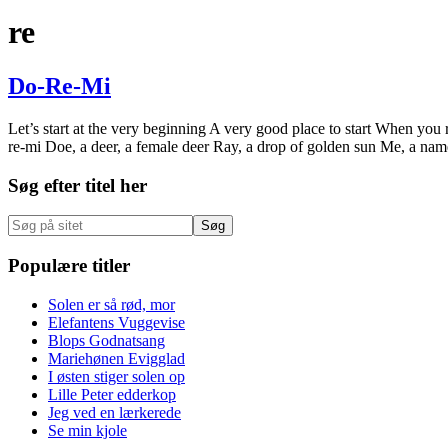
Hide
sitet
Search
re
Do-Re-Mi
Let’s start at the very beginning A very good place to start When yo
re-mi Doe, a deer, a female deer Ray, a drop of golden sun Me, a nam
Primær
Søg efter titel her
Sidebar
Søg
på
sitet
Populære titler
Solen er så rød, mor
Elefantens Vuggevise
Blops Godnatsang
Mariehønen Evigglad
I østen stiger solen op
Lille Peter edderkop
Jeg ved en lærkerede
Se min kjole