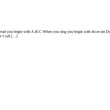
u read you begin with A-B-C When you sing you begin with do-re-mi Do-r
e I call […]