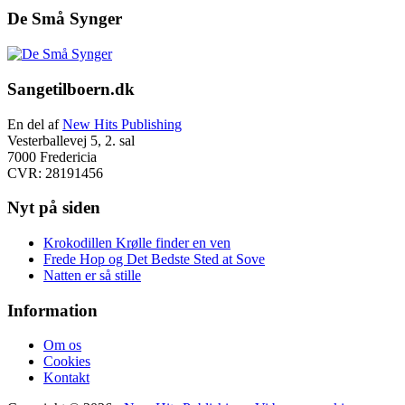
De Små Synger
Footer
Sangetilboern.dk
En del af
New Hits Publishing
Vesterballevej 5, 2. sal
7000 Fredericia
CVR: 28191456
Nyt på siden
Krokodillen Krølle finder en ven
Frede Hop og Det Bedste Sted at Sove
Natten er så stille
Information
Om os
Cookies
Kontakt