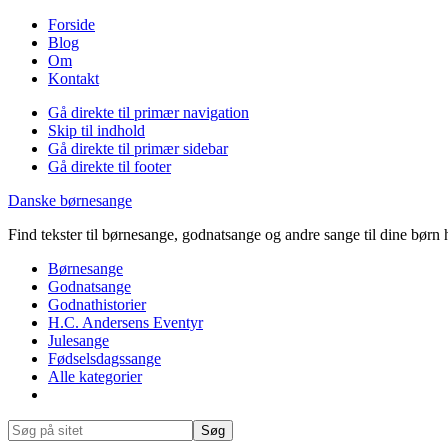
Forside
Blog
Om
Kontakt
Gå direkte til primær navigation
Skip til indhold
Gå direkte til primær sidebar
Gå direkte til footer
Danske børnesange
Find tekster til børnesange, godnatsange og andre sange til dine børn 
Børnesange
Godnatsange
Godnathistorier
H.C. Andersens Eventyr
Julesange
Fødselsdagssange
Alle kategorier
Show
Search
Søg
på