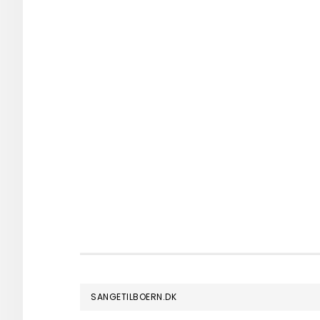
FOOTER
SANGETILBOERN.DK