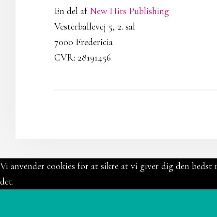
En del af
New Hits Publishing
Vesterballevej 5, 2. sal
7000 Fredericia
CVR: 28191456
Vi anvender cookies for at sikre at vi giver dig den bedst 
det.