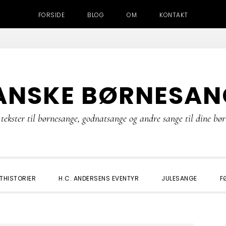
FORSIDE
BLOG
OM
KONTAKT
ANSKE BØRNESAN
tekster til børnesange, godnatsange og andre sange til dine bø
THISTORIER
H.C. ANDERSENS EVENTYR
JULESANGE
F