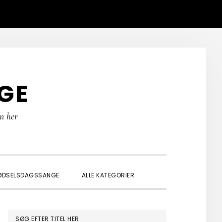
GE
rn her
SHOW
ØDSELSDAGSSANGE
ALLE KATEGORIER
SEARCH
PRIMÆR
SØG EFTER TITEL HER