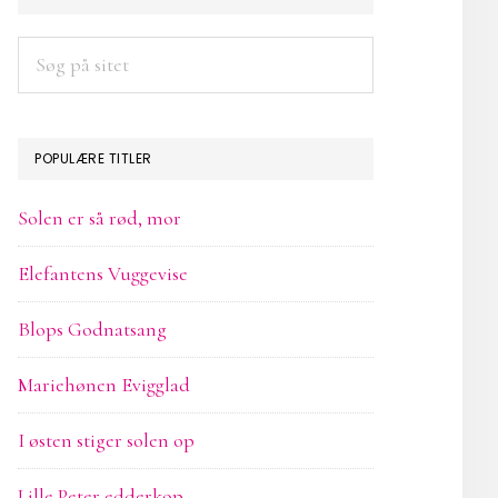
SIDEBAR
Søg
på
sitet
POPULÆRE TITLER
Solen er så rød, mor
Elefantens Vuggevise
Blops Godnatsang
Mariehønen Evigglad
I østen stiger solen op
Lille Peter edderkop