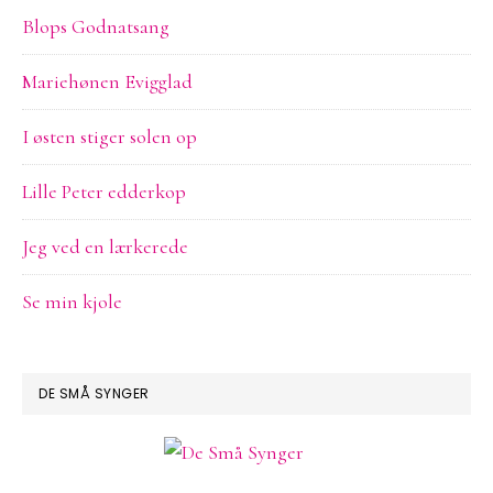
Blops Godnatsang
Mariehønen Evigglad
I østen stiger solen op
Lille Peter edderkop
Jeg ved en lærkerede
Se min kjole
DE SMÅ SYNGER