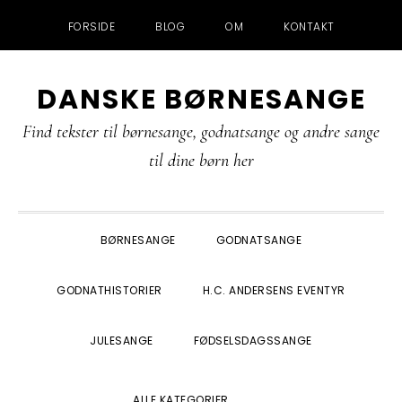
FORSIDE
BLOG
OM
KONTAKT
Gå
Skip
Gå
Gå
DANSKE BØRNESANGE
direkte
til
direkte
direkte
til
indhold
til
til
Find tekster til børnesange, godnatsange og andre sange
primær
primær
footer
til dine børn her
navigation
sidebar
BØRNESANGE
GODNATSANGE
GODNATHISTORIER
H.C. ANDERSENS EVENTYR
JULESANGE
FØDSELSDAGSSANGE
SHOW
ALLE KATEGORIER
SEARCH