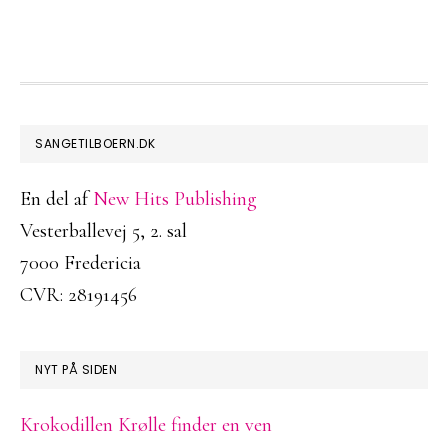
FOOTER
SANGETILBOERN.DK
En del af
New Hits Publishing
Vesterballevej 5, 2. sal
7000 Fredericia
CVR: 28191456
NYT PÅ SIDEN
Krokodillen Krølle finder en ven