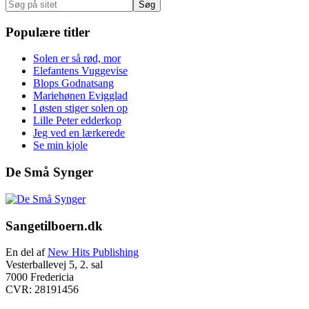
Søg
på
sitet
Populære titler
Solen er så rød, mor
Elefantens Vuggevise
Blops Godnatsang
Mariehønen Evigglad
I østen stiger solen op
Lille Peter edderkop
Jeg ved en lærkerede
Se min kjole
De Små Synger
Footer
Sangetilboern.dk
En del af
New Hits Publishing
Vesterballevej 5, 2. sal
7000 Fredericia
CVR: 28191456