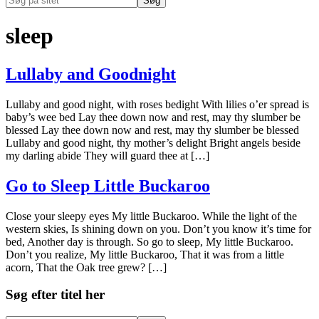
på
Hide
sitet
Search
sleep
Lullaby and Goodnight
Lullaby and good night, with roses bedight With lilies o’er spread is
baby’s wee bed Lay thee down now and rest, may thy slumber be
blessed Lay thee down now and rest, may thy slumber be blessed
Lullaby and good night, thy mother’s delight Bright angels beside
my darling abide They will guard thee at […]
Go to Sleep Little Buckaroo
Close your sleepy eyes My little Buckaroo. While the light of the
western skies, Is shining down on you. Don’t you know it’s time for
bed, Another day is through. So go to sleep, My little Buckaroo.
Don’t you realize, My little Buckaroo, That it was from a little
acorn, That the Oak tree grew? […]
Primær
Søg efter titel her
Sidebar