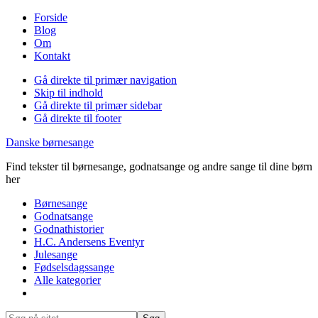
Forside
Blog
Om
Kontakt
Gå direkte til primær navigation
Skip til indhold
Gå direkte til primær sidebar
Gå direkte til footer
Danske børnesange
Find tekster til børnesange, godnatsange og andre sange til dine børn
her
Børnesange
Godnatsange
Godnathistorier
H.C. Andersens Eventyr
Julesange
Fødselsdagssange
Alle kategorier
Show
Search
Søg