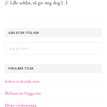
//: Lille soldat, så giv mig dog […]
PRIMÆR
SØG EFTER TITEL HER
SIDEBAR
Søg
på
sitet
POPULÆRE TITLER
Solen er så rød, mor
Elefantens Vuggevise
Blops Godnatsang