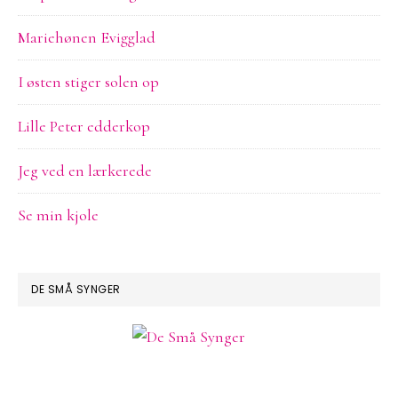
Mariehønen Evigglad
I østen stiger solen op
Lille Peter edderkop
Jeg ved en lærkerede
Se min kjole
DE SMÅ SYNGER