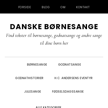
FORSIDE
BLOG
OM
KONTAKT
Gå
Skip
Gå
Gå
DANSKE BØRNESANGE
direkte
til
direkte
direkte
til
indhold
til
til
Find tekster til børnesange, godnatsange og andre sange
primær
primær
footer
til dine børn her
navigation
sidebar
BØRNESANGE
GODNATSANGE
GODNATHISTORIER
H.C. ANDERSENS EVENTYR
JULESANGE
FØDSELSDAGSSANGE
SHOW
ALLE KATEGORIER
SEARCH