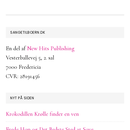
FOOTER
SANGETILBOERN.DK
En del af
New Hits Publishing
Vesterballevej 5, 2. sal
7000 Fredericia
CVR: 28191456
NYT PÅ SIDEN
Krokodillen Krølle finder en ven
Frede Hop og Det Bedste Sted at Sove