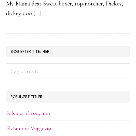
My Mama dear Sweat boxer, top-notcher, Dickey,
dickey doo […]
PRIMÆR
SØG EFTER TITEL HER
SIDEBAR
Søg
på
sitet
POPULÆRE TITLER
Solen er så rød, mor
Elefantens Vuggevise