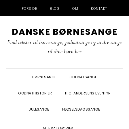
FORSIDE
BLOG
OM
KONTAKT
Gå
Skip
Gå
Gå
DANSKE BØRNESANGE
direkte
til
direkte
direkte
til
indhold
til
til
Find tekster til børnesange, godnatsange og andre sange
primær
primær
footer
til dine børn her
navigation
sidebar
BØRNESANGE
GODNATSANGE
GODNATHISTORIER
H.C. ANDERSENS EVENTYR
JULESANGE
FØDSELSDAGSSANGE
SHOW
ALLE KATEGORIER
SEARCH