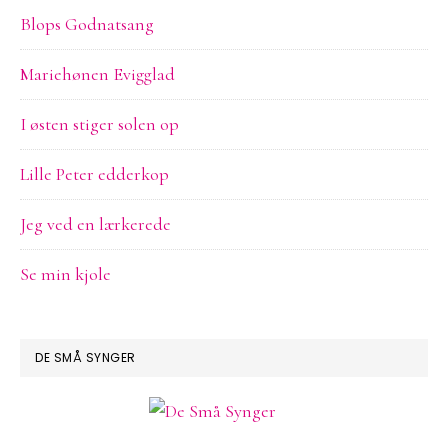
Blops Godnatsang
Mariehønen Evigglad
I østen stiger solen op
Lille Peter edderkop
Jeg ved en lærkerede
Se min kjole
DE SMÅ SYNGER