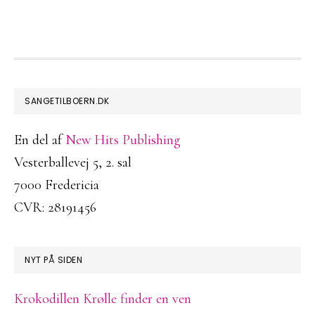
FOOTER
SANGETILBOERN.DK
En del af
New Hits Publishing
Vesterballevej 5, 2. sal
7000 Fredericia
CVR: 28191456
NYT PÅ SIDEN
Krokodillen Krølle finder en ven