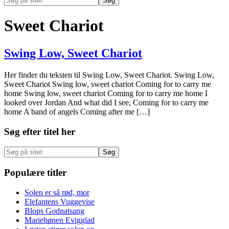
på
Hide
sitet
Search
Sweet Chariot
Swing Low, Sweet Chariot
Her finder du teksten til Swing Low, Sweet Chariot. Swing Low,
Sweet Chariot Swing low, sweet chariot Coming for to carry me
home Swing low, sweet chariot Coming for to carry me home I
looked over Jordan And what did I see, Coming for to carry me
home A band of angels Coming after me […]
Primær
Søg efter titel her
Sidebar
Søg
på
sitet
Populære titler
Solen er så rød, mor
Elefantens Vuggevise
Blops Godnatsang
Mariehønen Evigglad