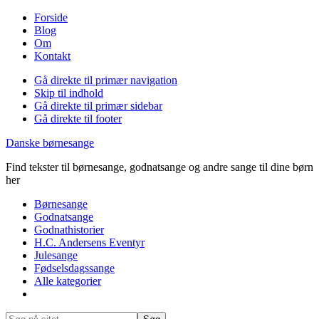
Forside
Blog
Om
Kontakt
Gå direkte til primær navigation
Skip til indhold
Gå direkte til primær sidebar
Gå direkte til footer
Danske børnesange
Find tekster til børnesange, godnatsange og andre sange til dine børn
her
Børnesange
Godnatsange
Godnathistorier
H.C. Andersens Eventyr
Julesange
Fødselsdagssange
Alle kategorier
Show
Search
Søg