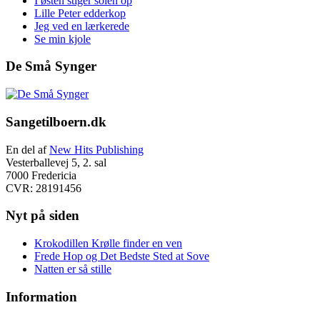
I østen stiger solen op
Lille Peter edderkop
Jeg ved en lærkerede
Se min kjole
De Små Synger
Footer
Sangetilboern.dk
En del af
New Hits Publishing
Vesterballevej 5, 2. sal
7000 Fredericia
CVR: 28191456
Nyt på siden
Krokodillen Krølle finder en ven
Frede Hop og Det Bedste Sted at Sove
Natten er så stille
Information