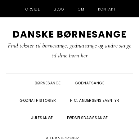
FORSIDE
BLOG
OM
KONTAKT
Gå
Skip
Gå
Gå
DANSKE BØRNESANGE
direkte
til
direkte
direkte
til
indhold
til
til
Find tekster til børnesange, godnatsange og andre sange
primær
primær
footer
til dine børn her
navigation
sidebar
BØRNESANGE
GODNATSANGE
GODNATHISTORIER
H.C. ANDERSENS EVENTYR
JULESANGE
FØDSELSDAGSSANGE
SHOW
ALLE KATEGORIER
SEARCH