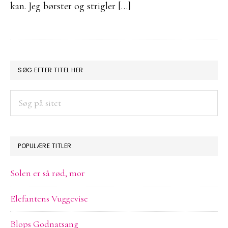
kan. Jeg børster og strigler […]
PRIMÆR
SØG EFTER TITEL HER
SIDEBAR
Søg
på
sitet
POPULÆRE TITLER
Solen er så rød, mor
Elefantens Vuggevise
Blops Godnatsang