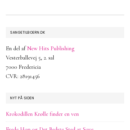
FOOTER
SANGETILBOERN.DK
En del af
New Hits Publishing
Vesterballevej 5, 2. sal
7000 Fredericia
CVR: 28191456
NYT PÅ SIDEN
Krokodillen Krølle finder en ven
Frede Hop og Det Bedste Sted at Sove