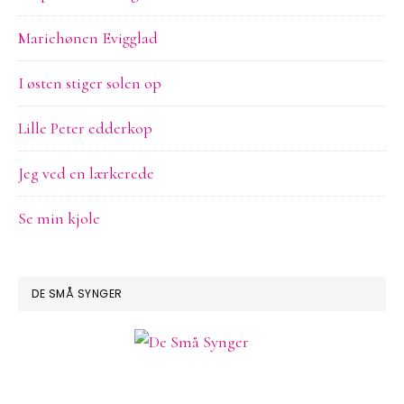
Mariehønen Evigglad
I østen stiger solen op
Lille Peter edderkop
Jeg ved en lærkerede
Se min kjole
DE SMÅ SYNGER