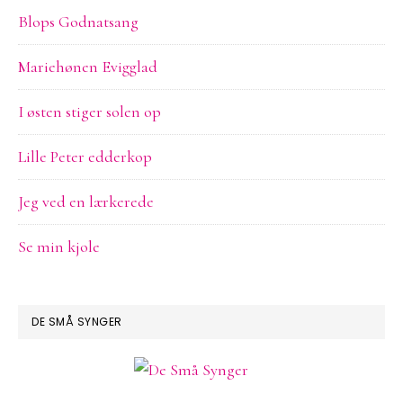
Blops Godnatsang
Mariehønen Evigglad
I østen stiger solen op
Lille Peter edderkop
Jeg ved en lærkerede
Se min kjole
DE SMÅ SYNGER