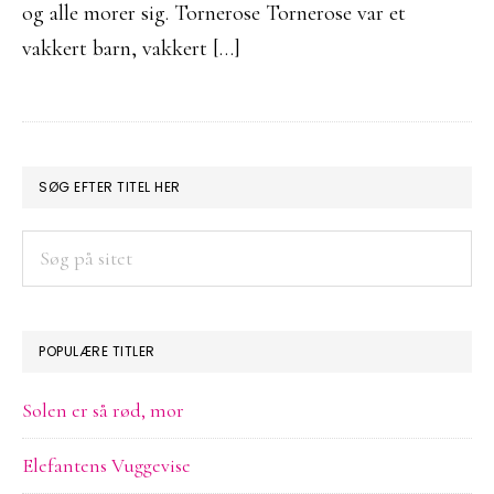
og alle morer sig. Tornerose Tornerose var et
vakkert barn, vakkert […]
PRIMÆR
SØG EFTER TITEL HER
SIDEBAR
Søg
på
sitet
POPULÆRE TITLER
Solen er så rød, mor
Elefantens Vuggevise