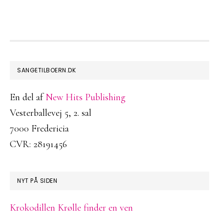
FOOTER
SANGETILBOERN.DK
En del af
New Hits Publishing
Vesterballevej 5, 2. sal
7000 Fredericia
CVR: 28191456
NYT PÅ SIDEN
Krokodillen Krølle finder en ven