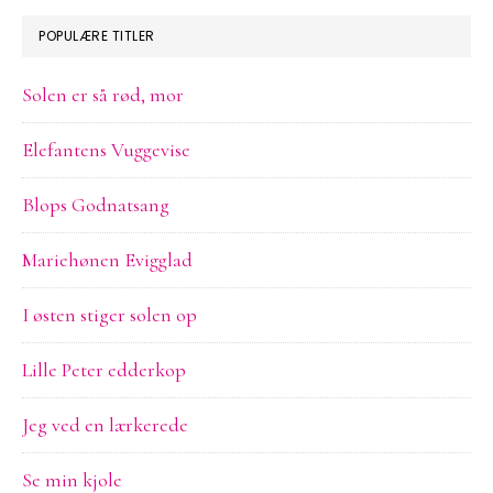
POPULÆRE TITLER
Solen er så rød, mor
Elefantens Vuggevise
Blops Godnatsang
Mariehønen Evigglad
I østen stiger solen op
Lille Peter edderkop
Jeg ved en lærkerede
Se min kjole