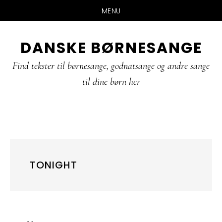
MENU
Skip
Gå
Gå
DANSKE BØRNESANGE
til
direkte
direkte
indhold
til
til
Find tekster til børnesange, godnatsange og andre sange
primær
footer
til dine børn her
sidebar
TONIGHT