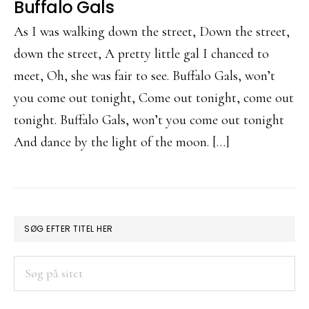
Buffalo Gals
As I was walking down the street, Down the street,
down the street, A pretty little gal I chanced to
meet, Oh, she was fair to see. Buffalo Gals, won’t
you come out tonight, Come out tonight, come out
tonight. Buffalo Gals, won’t you come out tonight
And dance by the light of the moon. […]
PRIMÆR
SØG EFTER TITEL HER
SIDEBAR
Søg
på
sitet