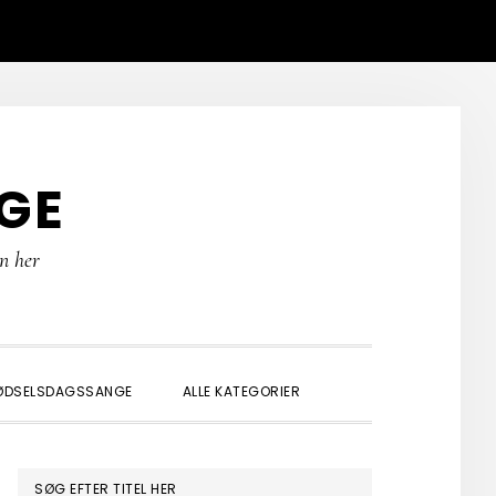
GE
rn her
SHOW
ØDSELSDAGSSANGE
ALLE KATEGORIER
SEARCH
PRIMÆR
SØG EFTER TITEL HER