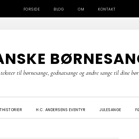
FORSIDE
BLOG
OM
KONTAKT
ANSKE BØRNESAN
tekster til børnesange, godnatsange og andre sange til dine bø
THISTORIER
H.C. ANDERSENS EVENTYR
JULESANGE
F