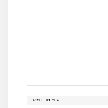
FOOTER
SANGETILBOERN.DK