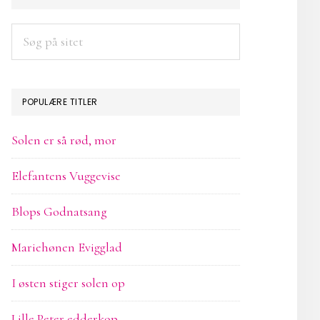
SIDEBAR
Søg
på
sitet
POPULÆRE TITLER
Solen er så rød, mor
Elefantens Vuggevise
Blops Godnatsang
Mariehønen Evigglad
I østen stiger solen op
Lille Peter edderkop