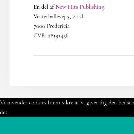
En del af
New Hits Publishing
Vesterballevej 5, 2. sal
7000 Fredericia
CVR: 28191456
Vi anvender cookies for at sikre at vi giver dig den bedst 
det.