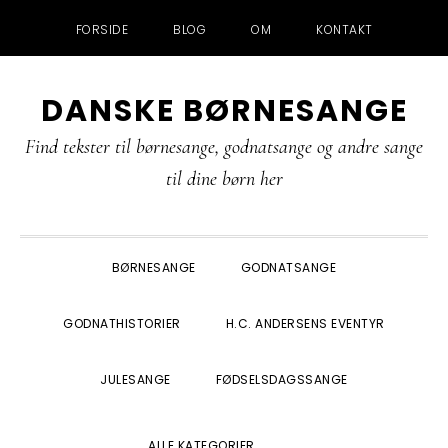
FORSIDE
BLOG
OM
KONTAKT
Gå
Skip
Gå
Gå
DANSKE BØRNESANGE
direkte
til
direkte
direkte
til
indhold
til
til
Find tekster til børnesange, godnatsange og andre sange
primær
primær
footer
til dine børn her
navigation
sidebar
BØRNESANGE
GODNATSANGE
GODNATHISTORIER
H.C. ANDERSENS EVENTYR
JULESANGE
FØDSELSDAGSSANGE
SHOW
ALLE KATEGORIER
SEARCH