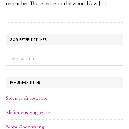
remember Those babes in the wood Now […]
PRIMÆR
SØG EFTER TITEL HER
SIDEBAR
Søg
på
sitet
POPULÆRE TITLER
Solen er så rød, mor
Elefantens Vuggevise
Blops Godnatsang