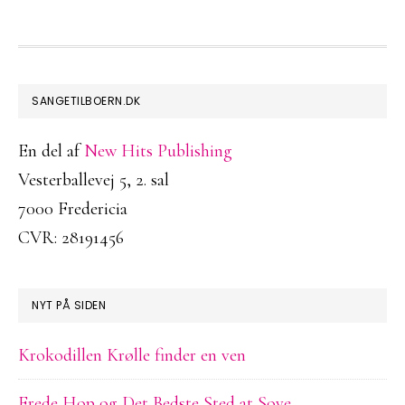
FOOTER
SANGETILBOERN.DK
En del af
New Hits Publishing
Vesterballevej 5, 2. sal
7000 Fredericia
CVR: 28191456
NYT PÅ SIDEN
Krokodillen Krølle finder en ven
Frede Hop og Det Bedste Sted at Sove