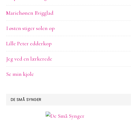
Mariehønen Evigglad
I østen stiger solen op
Lille Peter edderkop
Jeg ved en lærkerede
Se min kjole
DE SMÅ SYNGER