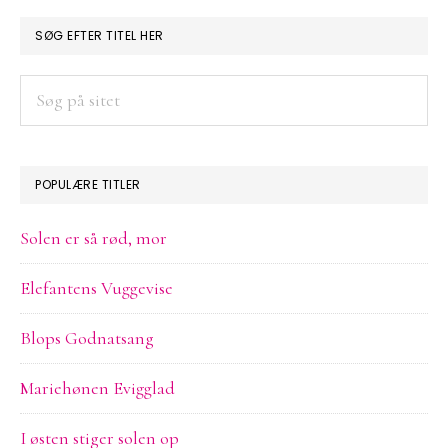
PRIMÆR
SØG EFTER TITEL HER
SIDEBAR
Søg
på
sitet
POPULÆRE TITLER
Solen er så rød, mor
Elefantens Vuggevise
Blops Godnatsang
Mariehønen Evigglad
I østen stiger solen op