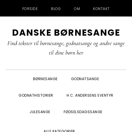
FORSIDE
BLOG
OM
KONTAKT
Gå
Skip
Gå
Gå
DANSKE BØRNESANGE
direkte
til
direkte
direkte
til
indhold
til
til
Find tekster til børnesange, godnatsange og andre sange
primær
primær
footer
til dine børn her
navigation
sidebar
BØRNESANGE
GODNATSANGE
GODNATHISTORIER
H.C. ANDERSENS EVENTYR
JULESANGE
FØDSELSDAGSSANGE
SHOW
ALLE KATEGORIER
SEARCH