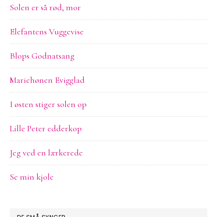
Solen er så rød, mor
Elefantens Vuggevise
Blops Godnatsang
Mariehønen Evigglad
I østen stiger solen op
Lille Peter edderkop
Jeg ved en lærkerede
Se min kjole