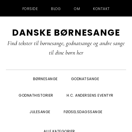
FORSIDE
BLOG
OM
KONTAKT
Gå
Skip
Gå
Gå
DANSKE BØRNESANGE
direkte
til
direkte
direkte
til
indhold
til
til
Find tekster til børnesange, godnatsange og andre sange
primær
primær
footer
til dine børn her
navigation
sidebar
BØRNESANGE
GODNATSANGE
GODNATHISTORIER
H.C. ANDERSENS EVENTYR
JULESANGE
FØDSELSDAGSSANGE
SHOW
ALLE KATEGORIER
SEARCH