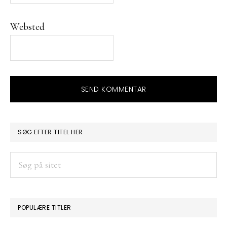
Websted
PRIMÆR
SØG EFTER TITEL HER
SIDEBAR
Søg
på
sitet
POPULÆRE TITLER