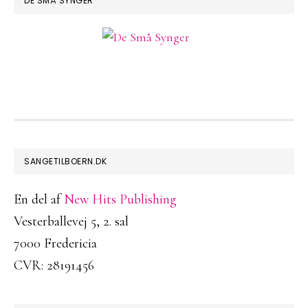
DE SMÅ SYNGER
FOOTER
SANGETILBOERN.DK
En del af
New Hits Publishing
Vesterballevej 5, 2. sal
7000 Fredericia
CVR: 28191456