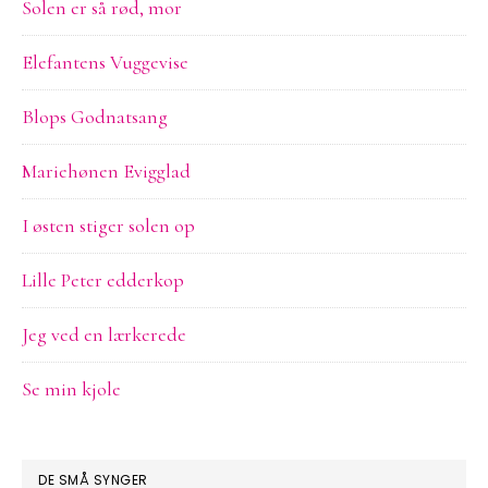
Solen er så rød, mor
Elefantens Vuggevise
Blops Godnatsang
Mariehønen Evigglad
I østen stiger solen op
Lille Peter edderkop
Jeg ved en lærkerede
Se min kjole
DE SMÅ SYNGER