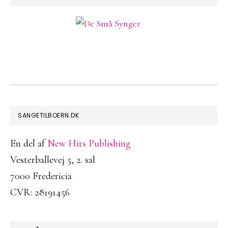
FOOTER
SANGETILBOERN.DK
En del af
New Hits Publishing
Vesterballevej 5, 2. sal
7000 Fredericia
CVR: 28191456