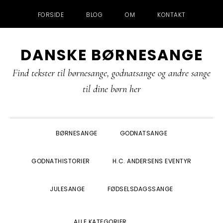
FORSIDE
BLOG
OM
KONTAKT
Gå
Skip
Gå
Gå
DANSKE BØRNESANGE
direkte
til
direkte
direkte
til
indhold
til
til
Find tekster til børnesange, godnatsange og andre sange
primær
primær
footer
til dine børn her
navigation
sidebar
BØRNESANGE
GODNATSANGE
GODNATHISTORIER
H.C. ANDERSENS EVENTYR
JULESANGE
FØDSELSDAGSSANGE
SHOW
ALLE KATEGORIER
SEARCH