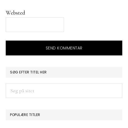
Websted
PRIMÆR
SØG EFTER TITEL HER
SIDEBAR
Søg
på
sitet
POPULÆRE TITLER